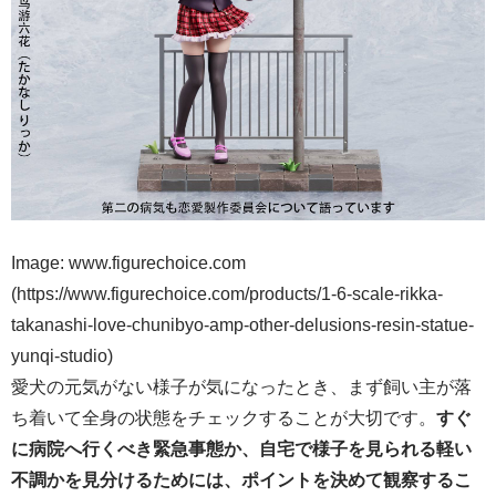
Image: www.figurechoice.com
(https://www.figurechoice.com/products/1-6-scale-rikka-
takanashi-love-chunibyo-amp-other-delusions-resin-statue-
yunqi-studio)
愛犬の元気がない様子が気になったとき、まず飼い主が落
ち着いて全身の状態をチェックすることが大切です。
すぐ
に病院へ行くべき緊急事態か、自宅で様子を見られる軽い
不調かを見分けるためには、ポイントを決めて観察するこ