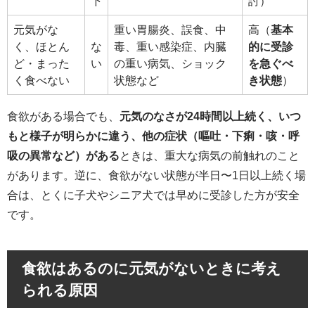
下
討）
元気がな
重い胃腸炎、誤食、中
高（
基本
く、ほとん
な
毒、重い感染症、内臓
的に受診
ど・まった
い
の重い病気、ショック
を急ぐべ
く食べない
状態など
き状態
）
食欲がある場合でも、
元気のなさが24時間以上続く、いつ
もと様子が明らかに違う、他の症状（嘔吐・下痢・咳・呼
吸の異常など）がある
ときは、重大な病気の前触れのこと
があります。逆に、食欲がない状態が半日〜1日以上続く場
合は、とくに子犬やシニア犬では早めに受診した方が安全
です。
食欲はあるのに元気がないときに考え
られる原因