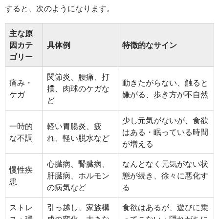
すると、次のようになります。
主な原
因カテ
具体例
特徴的なサイン
ゴリー
関節炎、腰痛、打
痛み・
動きたがらない、触ると
撲、肉球のケガな
ケガ
嫌がる、歩き方が不自然
ど
少し元気がないが、食欲
一時的
軽い胃腸炎、疲
はある・眠っている時間
な不調
れ、軽い脱水など
が増える
心臓病、腎臓病、
なんとなく元気がない状
慢性疾
肝臓病、ホルモン
態が続き、徐々に悪化す
患
の病気など
る
ストレ
引っ越し、家族構
食欲はあるが、遊びに乗
ス・環
成の変化、大きな
ってこない・隠れがちに