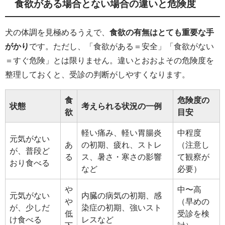
食欲がある場合とない場合の違いと危険度
犬の体調を見極めるうえで、
食欲の有無はとても重要な手
がかり
です。ただし、「食欲がある＝安全」「食欲がない
＝すぐ危険」とは限りません。違いとおおよその危険度を
整理しておくと、受診の判断がしやすくなります。
食
危険度の
状態
考えられる状況の一例
欲
目安
軽い痛み、軽い胃腸炎
中程度
元気がない
あ
の初期、疲れ、ストレ
（注意し
が、普段ど
る
ス、暑さ・寒さの影響
て観察が
おり食べる
など
必要）
や
中〜高
元気がない
内臓の病気の初期、感
や
（早めの
が、少しだ
染症の初期、強いスト
低
受診を検
け食べる
レスなど