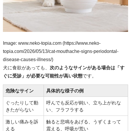
Image: www.neko-topia.com (https://www.neko-
topia.com/2026/05/13/cat-mouthache-signs-periodontal-
disease-causes-illness/)
犬に食欲があっても、
次のようなサインがある場合は「す
ぐに受診」が必要な可能性が高い状態
です。
危険なサイン
具体的な様子の例
ぐったりして動
呼んでも反応が鈍い、立ち上がれな
きたがらない
い、フラフラする
激しい痛みを訴
触ると悲鳴をあげる、うずくまって
える
震える、呼吸が荒い