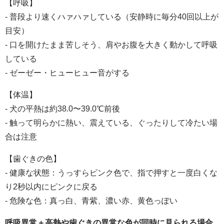
【呼吸】
- 普段より速くハァハァしている（安静時に毎分40回以上が
目安）
- 口を開けたまま苦しそう、肩やお腹を大きく動かして呼吸
している
- ゼーゼー・ヒューヒュー音がする
【体温】
- 犬の平熱は約38.0〜39.0℃前後
- 触って明らかに熱い、震えている、ぐったりして冷たい場
合は注意
【歯ぐきの色】
- 健康な状態：うっすらピンク色で、指で押すと一度白くな
り2秒以内にピンクに戻る
- 危険な色：真っ白、青紫、濃い赤、黄色っぽい
呼吸異常＋高熱や歯ぐきの異常な色が同時に見られる場合