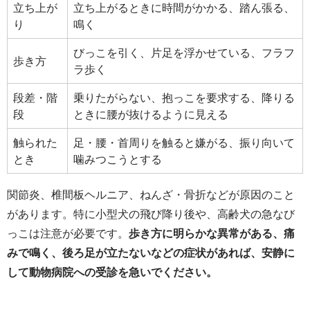
立ち上が
立ち上がるときに時間がかかる、踏ん張る、
り
鳴く
びっこを引く、片足を浮かせている、フラフ
歩き方
ラ歩く
段差・階
乗りたがらない、抱っこを要求する、降りる
段
ときに腰が抜けるように見える
触られた
足・腰・首周りを触ると嫌がる、振り向いて
とき
噛みつこうとする
関節炎、椎間板ヘルニア、ねんざ・骨折などが原因のこと
があります。特に小型犬の飛び降り後や、高齢犬の急なび
っこは注意が必要です。
歩き方に明らかな異常がある、痛
みで鳴く、後ろ足が立たないなどの症状があれば、安静に
して動物病院への受診を急いでください。