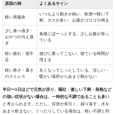
原因の例
よくあるサイン
いつもより動きが鈍い、軟便〜軽い下
軽い胃腸炎
痢、ガスが多い、お腹がゴロゴロ鳴る
少し食べ過ぎ・
食後にぼーっとする、少しお腹が張っ
おやつの与え過
ている
ぎ
軽い疲れ・寝不
遊びに乗ってこない、寝ている時間が
足
増える
軽い寒さ・暑さ
丸くなってじっとしている、涼しい・
のストレス
暖かい場所からあまり動かない
半日〜1日ほどで元気が戻り、嘔吐・激しい下痢・発熱など
の強い症状がない場合は、一時的な不調であることも多い
と考えられます。ただし、症状が長引く、繰り返す、水を
あまり飲まない、ぐったりしている場合は、軽い不調と判