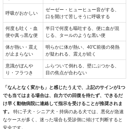
ゼーゼー・ヒューヒュー音がする、
呼吸がおかしい
口を開けて苦しそうに呼吸する
何度も吐く・血
半日で何度も嘔吐する、便に血が混
便や真っ黒な便
じる、タールのような黒い便
体が熱い・震え
明らかに体が熱い、40℃前後の発熱
が止まらない
が疑われる、震えが続く
意識がぼんや
ふらついて倒れる、壁にぶつかる、
り・フラつき
目の焦点が合わない
「なんとなく変かも」と感じたうえで、上記のサインが1つ
でも当てはまる場合は、自力での回復を待たず、できるだ
け早く動物病院に連絡して指示を受けることが推奨されま
す。
特に子犬・シニア犬・持病のある犬では、悪化が急速
なケースが多く、迷った場合も受診側に傾けて判断すると
安全です。