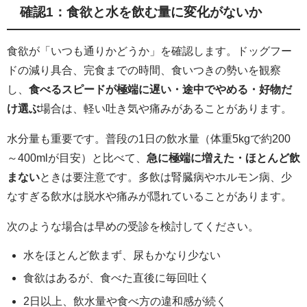
確認1：食欲と水を飲む量に変化がないか
食欲が「いつも通りかどうか」を確認します。ドッグフー
ドの減り具合、完食までの時間、食いつきの勢いを観察
し、
食べるスピードが極端に遅い・途中でやめる・好物だ
け選ぶ
場合は、軽い吐き気や痛みがあることがあります。
水分量も重要です。普段の1日の飲水量（体重5kgで約200
～400mlが目安）と比べて、
急に極端に増えた・ほとんど飲
まない
ときは要注意です。多飲は腎臓病やホルモン病、少
なすぎる飲水は脱水や痛みが隠れていることがあります。
次のような場合は早めの受診を検討してください。
水をほとんど飲まず、尿もかなり少ない
食欲はあるが、食べた直後に毎回吐く
2日以上、飲水量や食べ方の違和感が続く