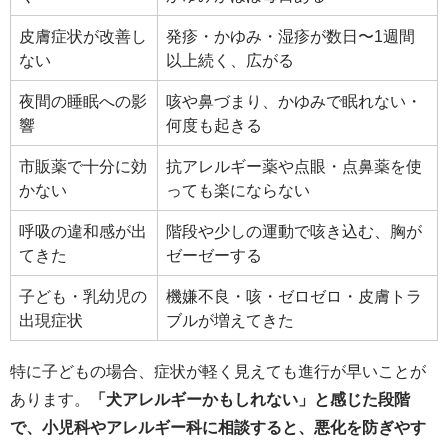
皮膚症状が改善し
発疹・かゆみ・湿疹が数日〜1週間
ない
以上続く、広がる
夜間の睡眠への影
咳や鼻づまり、かゆみで眠れない・
響
何度も起きる
市販薬で十分に効
抗アレルギー薬や点眼・点鼻薬を使
かない
っても楽にならない
呼吸の違和感が出
階段や少しの運動で咳き込む、胸が
てきた
ゼーゼーする
子ども・乳幼児の
機嫌不良・咳・ゼロゼロ・皮膚トラ
出現症状
ブルが増えてきた
特に子どもの場合、症状が軽く見えても進行が早いことが
あります。
「犬アレルギーかもしれない」と感じた段階
で、小児科やアレルギー科に相談すると、悪化を防ぎやす