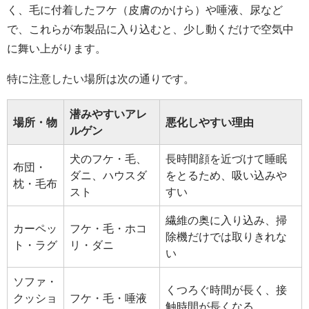
く、毛に付着したフケ（皮膚のかけら）や唾液、尿など
で、これらが布製品に入り込むと、少し動くだけで空気中
に舞い上がります。
特に注意したい場所は次の通りです。
潜みやすいアレ
場所・物
悪化しやすい理由
ルゲン
犬のフケ・毛、
長時間顔を近づけて睡眠
布団・
ダニ、ハウスダ
をとるため、吸い込みや
枕・毛布
スト
すい
繊維の奥に入り込み、掃
カーペッ
フケ・毛・ホコ
除機だけでは取りきれな
ト・ラグ
リ・ダニ
い
ソファ・
くつろぐ時間が長く、接
クッショ
フケ・毛・唾液
触時間が長くなる