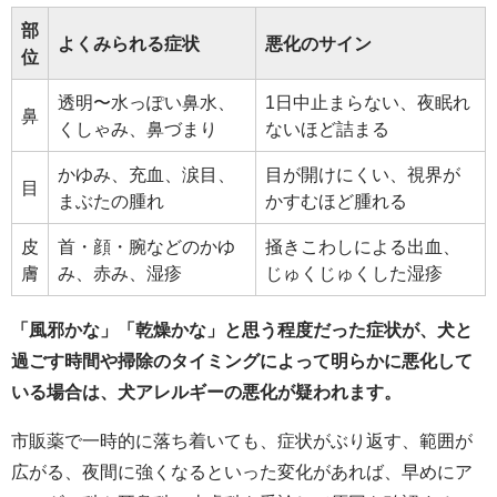
部
よくみられる症状
悪化のサイン
位
透明〜水っぽい鼻水、
1日中止まらない、夜眠れ
鼻
くしゃみ、鼻づまり
ないほど詰まる
かゆみ、充血、涙目、
目が開けにくい、視界が
目
まぶたの腫れ
かすむほど腫れる
皮
首・顔・腕などのかゆ
掻きこわしによる出血、
膚
み、赤み、湿疹
じゅくじゅくした湿疹
「風邪かな」「乾燥かな」と思う程度だった症状が、犬と
過ごす時間や掃除のタイミングによって明らかに悪化して
いる場合は、犬アレルギーの悪化が疑われます。
市販薬で一時的に落ち着いても、症状がぶり返す、範囲が
広がる、夜間に強くなるといった変化があれば、早めにア