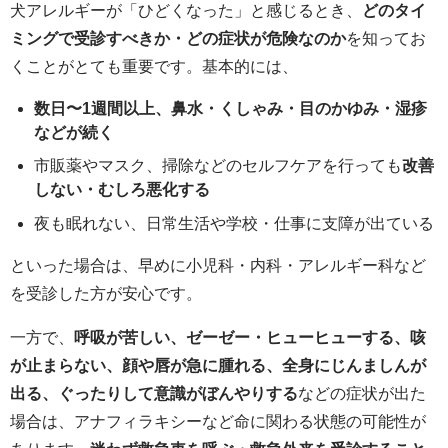
犬アレルギーが「ひどくなった」と感じるとき、
どのタイ
ミングで受診すべきか・どの症状が危険なのか
を知ってお
くことがとても重要です。基本的には、
数日〜1週間以上、鼻水・くしゃみ・目のかゆみ・湿疹
などが続く
市販薬やマスク、掃除などのセルフケアを行っても
改善
しない・むしろ悪化する
夜も眠れない、日常生活や学校・仕事に支障が出ている
といった場合は、早めに小児科・内科・アレルギー科など
を受診した方が安心です。
一方で、
呼吸が苦しい、ゼーゼー・ヒューヒューする、咳
が止まらない、顔や唇が急に腫れる、全身にじんましんが
出る、ぐったりして意識がぼんやりする
などの症状が出た
場合は、アナフィラキシーなど命に関わる状態の可能性が