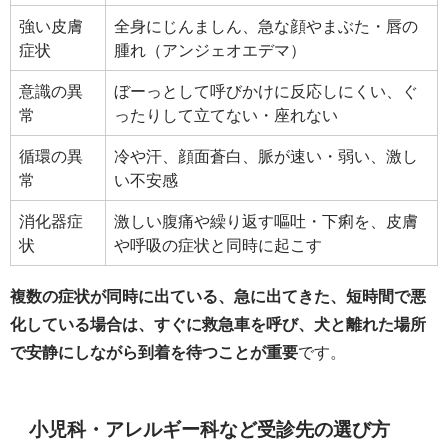
強い皮膚
全身にじんましん、急な顔やまぶた・唇の
症状
腫れ（アンジェオエデマ）
意識の異
ぼーっとして呼びかけに反応しにくい、ぐ
常
ったりして立てない・座れない
循環の異
冷や汗、顔面蒼白、脈が速い・弱い、激し
常
い不安感
消化器症
激しい腹痛や繰り返す嘔吐・下痢を、皮膚
状
や呼吸の症状と同時に起こす
複数の症状が同時に出ている、急に出てきた、短時間で悪
化している場合は、すぐに救急車を呼び、犬と離れた場所
で安静にしながら到着を待つことが重要
です。
小児科・アレルギー科など受診先の選び方