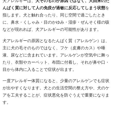
犬アレルギーは、
犬そのものが原因ではなく、犬由来のた
んぱく質に対して人の免疫が過敏に反応してしまう状態
を
指します。犬と触れ合ったり、同じ空間で過ごしたとき
に、鼻水・くしゃみ・目のかゆみ・湿疹・ぜんそく様の咳
などが現れれば、犬アレルギーの可能性があります。
犬アレルギーの原因となるたんぱく質（アレルゲン）は、
主に犬の毛そのものではなく、フケ（皮膚のカス）や唾
液、尿などに含まれています。アレルゲンが空気中に舞っ
たり、衣類やカーペット、布団に付着し、それが鼻や口・
目から体内に入ることで症状が出ます。
一度アレルギー体質になると、少量のアレルゲンでも症状
が出やすくなります。犬との生活空間の整え方や、犬のケ
アを工夫することが、症状悪化を防ぐうえで重要になりま
す。