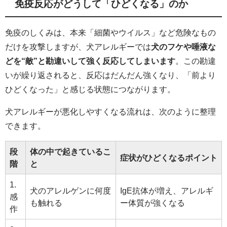
免疫反応がどうして「ひどくなる」のか
免疫のしくみは、本来「細菌やウイルス」など危険なもの
だけを攻撃しますが、犬アレルギーでは
犬のフケや唾液な
どを“敵”と勘違いして強く反応してしまいます
。この勘違
いが繰り返されると、反応はだんだん強くなり、「前より
ひどくなった」と感じる状態につながります。
犬アレルギーが悪化しやすくなる流れは、次のように整理
できます。
段
体の中で起きているこ
症状がひどくなるポイント
階
と
1.
犬のアレルゲンに何度
IgE抗体が増え、アレルギ
感
も触れる
ー体質が強くなる
作