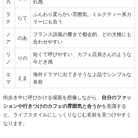
カ
れ感
ラ
ふんわり柔らかい雰囲気、ミルクティー系カ
らて
テ
ラーにも合う
ノ
フランス語風の響きで都会的、どの犬種にも
のあ
ア
合わせやすい
リ
短くて呼びやすい、カフェ店員さんのような
りの
ノ
今どき感
エ
海外ドラマに出てきそうな上品でシンプルな
えま
マ
名前
街歩き中に呼びかける場面を想像しながら、
自分のファッ
ションや行きつけのカフェの雰囲気と合うか
を意識する
と、ライフスタイルにしっくりなじむ名前を見つけやすく
なります。