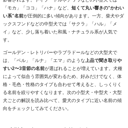
「モカ」「ココ」「ハナ」など、
短くて丸い響きの“かわい
い系”名前
が圧倒的に多い傾向があります。一方、柴犬やダ
ックスフンドなどの中型犬では「サクラ」「ハル」「メ
イ」など、少し落ち着いた和風・ナチュラル系が人気で
す。
ゴールデン・レトリバーやラブラドールなどの大型犬で
は、「ベル」「ルナ」「エマ」のような
上品で聞き取りや
すい2〜3音節の名前
が選ばれることが増えています。犬種
によって似合う雰囲気が変わるため、好みだけでなく、体
格・毛色・性格のタイプも合わせて考えると、しっくりく
る名前を絞りやすくなります。次の小型犬・中型犬・大型
犬ごとの解説を読み比べて、愛犬のタイプに近い名前の傾
向をチェックしてみてください。