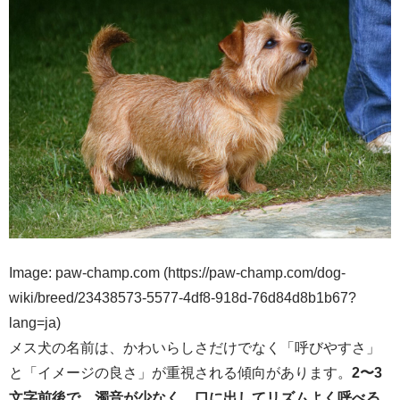
Image: paw-champ.com (https://paw-champ.com/dog-
wiki/breed/23438573-5577-4df8-918d-76d84d8b1b67?
lang=ja)
メス犬の名前は、かわいらしさだけでなく「呼びやすさ」
と「イメージの良さ」が重視される傾向があります。
2〜3
文字前後で、濁音が少なく、口に出してリズムよく呼べる