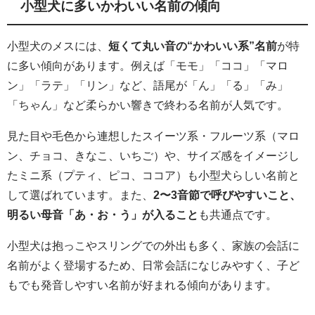
小型犬に多いかわいい名前の傾向
小型犬のメスには、
短くて丸い音の“かわいい系”名前
が特
に多い傾向があります。例えば「モモ」「ココ」「マロ
ン」「ラテ」「リン」など、語尾が「ん」「る」「み」
「ちゃん」など柔らかい響きで終わる名前が人気です。
見た目や毛色から連想したスイーツ系・フルーツ系（マロ
ン、チョコ、きなこ、いちご）や、サイズ感をイメージし
たミニ系（プティ、ピコ、ココア）も小型犬らしい名前と
して選ばれています。また、
2〜3音節で呼びやすいこと、
明るい母音「あ・お・う」が入ること
も共通点です。
小型犬は抱っこやスリングでの外出も多く、家族の会話に
名前がよく登場するため、日常会話になじみやすく、子ど
もでも発音しやすい名前が好まれる傾向があります。