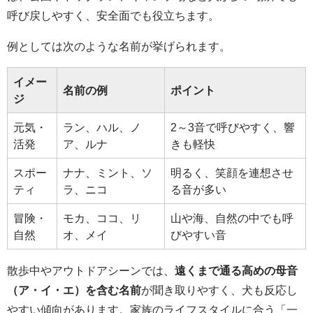
呼び戻しやすく、安全面でも役立ちます。
例としては次のような名前が挙げられます。
イメー
名前の例
ポイント
ジ
元気・
ラン、ハル、ノ
2～3音で呼びやすく、響
活発
ア、ルナ
きも軽快
スポー
ナナ、ミント、ソ
明るく、笑顔を連想させ
ティ
ラ、ニコ
る音が多い
冒険・
モカ、ココ、リ
山や海、自然の中でも呼
自然
オ、メイ
びやすい音
散歩中やアウトドアシーンでは、
遠くまで通る高めの母音
（ア・イ・エ）を含む名前
が聞き取りやすく、犬も反応し
やすい傾向があります。家族のライフスタイルに合う「一