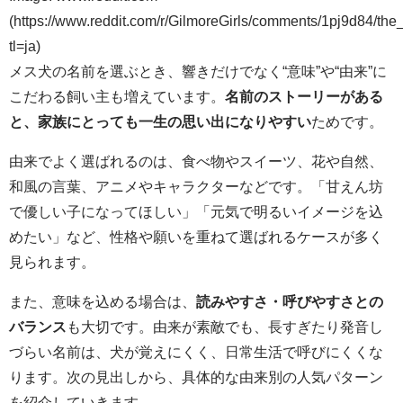
(https://www.reddit.com/r/GilmoreGirls/comments/1pj9d84/th
tl=ja)
メス犬の名前を選ぶとき、響きだけでなく“意味”や“由来”に
こだわる飼い主も増えています。
名前のストーリーがある
と、家族にとっても一生の思い出になりやすい
ためです。
由来でよく選ばれるのは、食べ物やスイーツ、花や自然、
和風の言葉、アニメやキャラクターなどです。「甘えん坊
で優しい子になってほしい」「元気で明るいイメージを込
めたい」など、性格や願いを重ねて選ばれるケースが多く
見られます。
また、意味を込める場合は、
読みやすさ・呼びやすさとの
バランス
も大切です。由来が素敵でも、長すぎたり発音し
づらい名前は、犬が覚えにくく、日常生活で呼びにくくな
ります。次の見出しから、具体的な由来別の人気パターン
を紹介していきます。