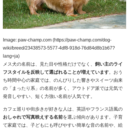
Image: paw-champ.com (https://paw-champ.com/dog-
wiki/breed/23438573-5577-4df8-918d-76d84d8b1b67?
lang=ja)
メス犬の名前は、見た目や性格だけでなく、
飼い主のライ
フスタイルを反映して選ばれることが増えています
。おう
ち時間中心の家庭では、のんびりした響きやスイーツ由来
の「まったり系」の名前が多く、アウトドア派では元気で
発音しやすい、短く力強い名前が人気です。
カフェ巡りや街歩きが好きな人は、英語やフランス語風の
おしゃれで写真映えする名前
を選ぶ傾向があります。子育
て家庭では、子どもにも呼びやすい簡単な音の名前や、絵