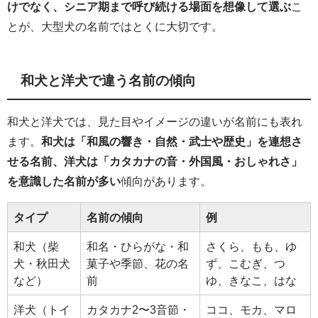
けでなく、シニア期まで呼び続ける場面を想像して選ぶ
こ
とが、大型犬の名前ではとくに大切です。
和犬と洋犬で違う名前の傾向
和犬と洋犬では、見た目やイメージの違いが名前にも表れ
ます。
和犬は「和風の響き・自然・武士や歴史」を連想さ
せる名前、洋犬は「カタカナの音・外国風・おしゃれさ」
を意識した名前が多い
傾向があります。
タイプ
名前の傾向
例
和犬（柴
和名・ひらがな・和
さくら、もも、ゆ
犬・秋田犬
菓子や季節、花の名
ず、こむぎ、つ
など）
前
ゆ、きなこ、はな
洋犬（トイ
カタカナ2〜3音節・
ココ、モカ、マロ