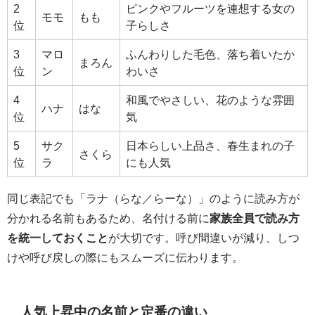
2
ピンクやフルーツを連想する女の
モモ
もも
位
子らしさ
3
マロ
ふんわりした毛色、落ち着いたか
まろん
位
ン
わいさ
4
和風でやさしい、花のような雰囲
ハナ
はな
位
気
5
サク
日本らしい上品さ、春生まれの子
さくら
位
ラ
にも人気
同じ表記でも「ラナ（らな／らーな）」のように読み方が
分かれる名前もあるため、名付ける前に
家族全員で読み方
を統一しておくこと
が大切です。呼び間違いが減り、しつ
けや呼び戻しの際にもスムーズに伝わります。
人気上昇中の名前と定番の違い