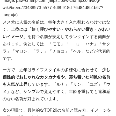
Image: paw-champ.com (https://paw-champ.com/dog-
wiki/breed/23438573-5577-4df8-918d-76d84d8b1b67?
lang=ja)
メス犬に人気の名前は、毎年大きく入れ替わるわけではな
く、
上位には「短く呼びやすい・やわらかい響き・かわい
いイメージ」
を持つ名前が安定してランクインする傾向が
あります。例としては、「モモ」「ココ」「ハナ」「サク
ラ」「マロン」「ラテ」「チョコ」「ベル」などが代表的
です。
一方で、近年はライフスタイルの多様化に合わせて、
少し
個性的でおしゃれなカタカナ名や、落ち着いた和風の名前
も人気が上昇
しています。「ルナ」「リン」「ユズ」「ウ
メ」など、シンプルで覚えやすく、年齢を重ねても違和感
のない名前が好まれています。
次の項目で、具体的なTOP20の名前と読み方、イメージを