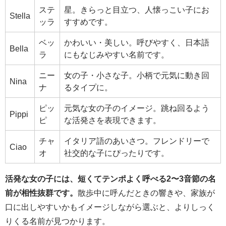
ステ
星。きらっと目立つ、人懐っこい子にお
Stella
ッラ
すすめです。
ベッ
かわいい・美しい。呼びやすく、日本語
Bella
ラ
にもなじみやすい名前です。
ニー
女の子・小さな子。小柄で元気に動き回
Nina
ナ
るタイプに。
ピッ
元気な女の子のイメージ。跳ね回るよう
Pippi
ピ
な活発さを表現できます。
チャ
イタリア語のあいさつ。フレンドリーで
Ciao
オ
社交的な子にぴったりです。
活発な女の子には、短くてテンポよく呼べる2〜3音節の名
前が相性抜群です。
散歩中に呼んだときの響きや、家族が
口に出しやすいかもイメージしながら選ぶと、よりしっく
りくる名前が見つかります。