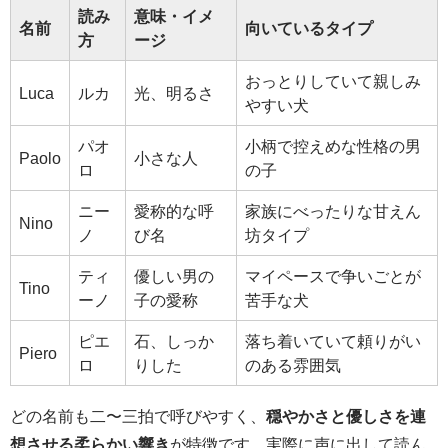
読み
意味・イメ
名前
向いているタイプ
方
ージ
おっとりしていて親しみ
Luca
ルカ
光、明るさ
やすい犬
パオ
小柄で控えめな性格の男
Paolo
小さな人
ロ
の子
ニー
愛称的な呼
家族にべったりな甘えん
Nino
ノ
び名
坊タイプ
ティ
優しい男の
マイペースで争いごとが
Tino
ーノ
子の愛称
苦手な犬
ピエ
石、しっか
落ち着いていて頼りがい
Piero
ロ
りした
のある雰囲気
どの名前も二〜三拍で呼びやすく、
穏やかさと優しさを連
想させる柔らかい響き
が特徴です。実際に声に出して読ん