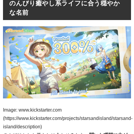
のんびり癒やし系ライフに合う穏やか
な名前
Image: www.kickstarter.com
(https://www.kickstarter.com/projects/starsandisland/starsand-
island/description)