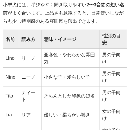
小型犬には、呼びやすく聞き取りやすい
2〜3音節の短い名
前
がよく合います。上品さも意識すると、日常使いしなが
らも少し特別感のある雰囲気を演出できます。
性別の目
名前
読み方
意味・イメージ
安
亜麻色・やわらかな雰囲
男の子向
Lino
リーノ
気
け
男の子向
Nino
ニーノ
小さな子・愛らしい子
け
ティー
男の子向
Tito
きちんとした印象の短名
ト
け
女の子向
Lia
リア
優しい・柔らかい響き
け
女の子向