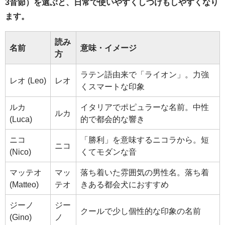
3音節）を選ぶと、日常で使いやすくしつけもしやすくなり
ます。
読み
名前
意味・イメージ
方
ラテン語由来で「ライオン」。力強
レオ (Leo)
レオ
くスマートな印象
ルカ
イタリアでポピュラーな名前。中性
ルカ
(Luca)
的で都会的な響き
ニコ
「勝利」を意味するニコラから。短
ニコ
(Nico)
くてモダンな音
マッテオ
マッ
落ち着いた雰囲気の男性名。落ち着
(Matteo)
テオ
きある都会犬におすすめ
ジーノ
ジー
クールで少し個性的な印象の名前
(Gino)
ノ