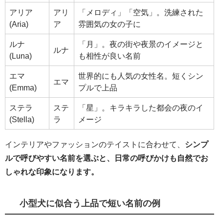
アリア
アリ
「メロディ」「空気」。洗練された
(Aria)
ア
雰囲気の女の子に
ルナ
「月」。夜の街や夜景のイメージと
ルナ
(Luna)
も相性が良い名前
エマ
世界的にも人気の女性名。短くシン
エマ
(Emma)
プルで上品
ステラ
ステ
「星」。キラキラした都会の夜のイ
(Stella)
ラ
メージ
インテリアやファッションのテイストに合わせて、
シンプ
ルで呼びやすい名前を選ぶと、日常の呼びかけも自然でお
しゃれな印象になります。
小型犬に似合う上品で短い名前の例