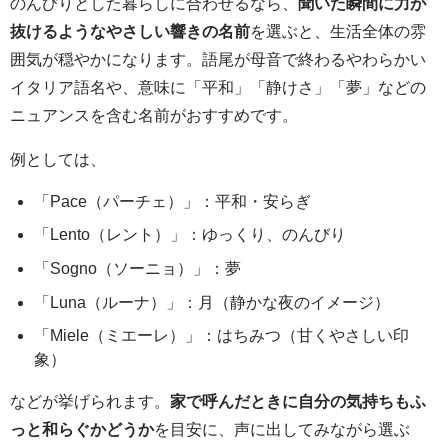
のんびりとした暮らしに合わせるなら、
聞いた瞬間に力が
抜けるようなやさしい響きの名前
を選ぶと、生活全体の雰
囲気が穏やかになります。語尾が母音で終わるやわらかい
イタリア語名や、意味に「平和」「静けさ」「夢」などの
ニュアンスを含む名前がおすすめです。
例としては、
「Pace（パーチェ）」：平和・安らぎ
「Lento（レント）」：ゆっくり、のんびり
「Sogno（ソーニョ）」：夢
「Luna（ルーナ）」：月（静かな夜のイメージ）
「Miele（ミエーレ）」：はちみつ（甘くやさしい印
象）
などが挙げられます。
家で呼んだときに自分の気持ちもふ
っと和らぐかどうか
を目安に、声に出してみながら選ぶ