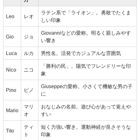
ラテン系で「ライオン」。勇敢でたくま
Leo
レオ
しい印象
Giovanniなどの愛称。明るく親しみやす
Gio
ジョ
い響き
Luca
ルカ
男性名。活発でカジュアルな雰囲気
「勝利の民」。陽気でフレンドリーな印
Nico
ニコ
象
Giuseppeの愛称。小さくて機敏な男の子
Pino
ピノ
に
マリ
おなじみの名前。遊び心があって覚えや
Mario
オ
すい
ティ
短く力強い響き。運動神経が良さそうな
Tito
ト
印象