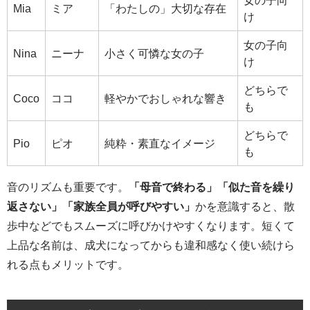
Mia
ミア
「わたしの」大切な存在
け
女の子向
Nina
ニーナ
小さく可憐な女の子
け
どちらで
Coco
ココ
軽やかでおしゃれな響き
も
どちらで
Pio
ピオ
純粋・素直なイメージ
も
音のリズムも重要です。
「母音で終わる」「似た音を繰り
返さない」「家族全員が呼びやすい」
かを意識すると、散
歩中などでもスムーズに呼びかけやすくなります。短くて
上品な名前は、成犬になってからも違和感なく使い続けら
れる点もメリットです。