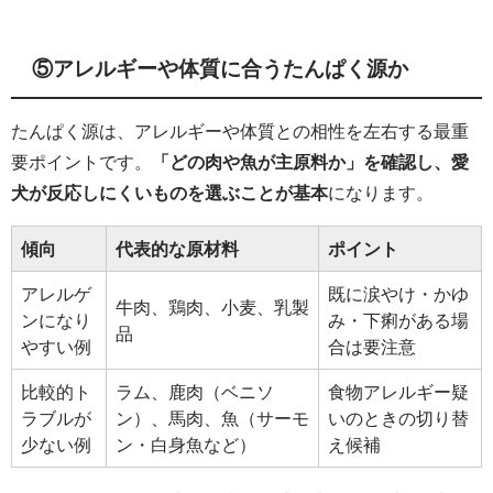
⑤アレルギーや体質に合うたんぱく源か
たんぱく源は、アレルギーや体質との相性を左右する最重
要ポイントです。
「どの肉や魚が主原料か」を確認し、愛
犬が反応しにくいものを選ぶことが基本
になります。
傾向
代表的な原材料
ポイント
アレルゲ
既に涙やけ・かゆ
牛肉、鶏肉、小麦、乳製
ンになり
み・下痢がある場
品
やすい例
合は要注意
比較的ト
ラム、鹿肉（ベニソ
食物アレルギー疑
ラブルが
ン）、馬肉、魚（サーモ
いのときの切り替
少ない例
ン・白身魚など）
え候補