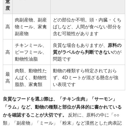
意
度
肉副産物、副産
どの部位か不明。頭・内臓・くち
高
物ミール、家禽
ばしなど、人間が食べない部分を
副産物
含む可能性があります
チキンミール、
良質な場合もありますが、
原料の
高
ビーフミール、
質がラベルから判断できない
のが
動物性油脂
問題です
肉類、動物性た
動物の種類すら特定されておら
最
んぱく、動物性
ず、4Dミートが混ざる懸念が強
高
脂肪、家禽類
い表現です
良質なフードを選ぶ際は、「チキン生肉」「サーモン」
「ラム」など、動物の種類と部位が具体的に書かれている
かを確認することが大切です。
反対に、原料の中に「○○
類」「副産物」「ミール」「粉末」など漠然とした肉表記