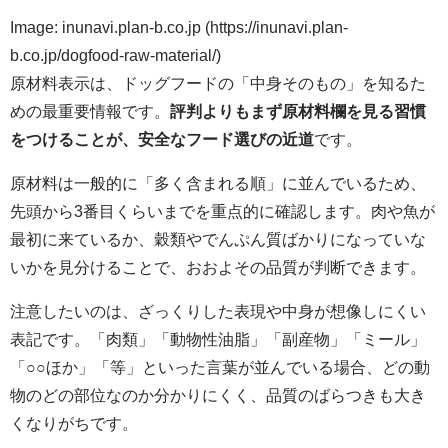
Image: inunavi.plan-b.co.jp (https://inunavi.plan-
b.co.jp/dogfood-raw-material/)
原材料表示は、ドッグフードの「中身そのもの」を知るた
めの最重要情報です。
評判よりもまず原材料欄を見る習慣
をつけることが、安全なフード選びの近道
です。
原材料は一般的に「多く含まれる順」に並んでいるため、
先頭から3番目くらいまでを重点的に確認します。肉や魚が
最初に来ているか、穀類やでんぷん質ばかりになっていな
いかを見分けることで、おおよその品質が判断できます。
注意したいのは、ざっくりした表現や中身が想像しにくい
表記です。「肉類」「動物性油脂」「副産物」「ミール」
「○○ほか」「等」といった言葉が並んでいる場合、どの動
物のどの部位なのか分かりにくく、品質のばらつきも大き
くなりがちです。