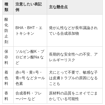
種
注意したい表記
主な懸念点
類
例
酸
化
BHA・BHT・エ
発がん性などが長年議論され
防
トキシキン
ている合成添加物
止
剤
保
ソルビン酸K・プ
長期的な安全性への不安、ア
存
ロピオン酸Na な
レルギーリスク
料
ど
着
赤○号・黄○号・
犬にとって不要で、敏感な子
色
青○号 などタール
は皮膚トラブルの原因になる
料
色素
ことも
香
合成香料・フレ
原材料の品質をニオイでごま
料
ーバー など
かしている可能性