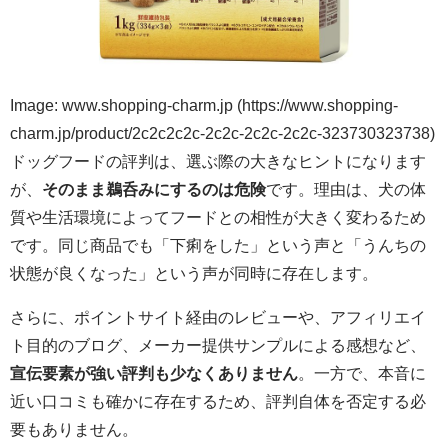
Image: www.shopping-charm.jp (https://www.shopping-
charm.jp/product/2c2c2c2c-2c2c-2c2c-2c2c-323730323738)
ドッグフードの評判は、選ぶ際の大きなヒントになります
が、
そのまま鵜呑みにするのは危険
です。理由は、犬の体
質や生活環境によってフードとの相性が大きく変わるため
です。同じ商品でも「下痢をした」という声と「うんちの
状態が良くなった」という声が同時に存在します。
さらに、ポイントサイト経由のレビューや、アフィリエイ
ト目的のブログ、メーカー提供サンプルによる感想など、
宣伝要素が強い評判も少なくありません
。一方で、本音に
近い口コミも確かに存在するため、評判自体を否定する必
要もありません。