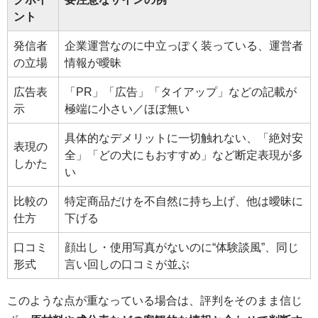
ント
発信者
企業運営なのに中立っぽく装っている、運営者
の立場
情報が曖昧
広告表
「PR」「広告」「タイアップ」などの記載が
示
極端に小さい／ほぼ無い
具体的なデメリットに一切触れない、「絶対安
表現の
全」「どの犬にもおすすめ」など断定表現が多
しかた
い
比較の
特定商品だけを不自然に持ち上げ、他は曖昧に
仕方
下げる
口コミ
顔出し・使用写真がないのに“体験談風”、同じ
形式
言い回しの口コミが並ぶ
このような点が重なっている場合は、評判をそのまま信じ