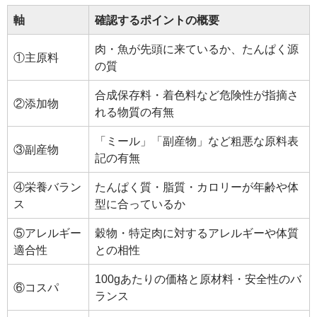
軸
確認するポイントの概要
肉・魚が先頭に来ているか、たんぱく源
①主原料
の質
合成保存料・着色料など危険性が指摘さ
②添加物
れる物質の有無
「ミール」「副産物」など粗悪な原料表
③副産物
記の有無
④栄養バラン
たんぱく質・脂質・カロリーが年齢や体
ス
型に合っているか
⑤アレルギー
穀物・特定肉に対するアレルギーや体質
適合性
との相性
100gあたりの価格と原材料・安全性のバ
⑥コスパ
ランス