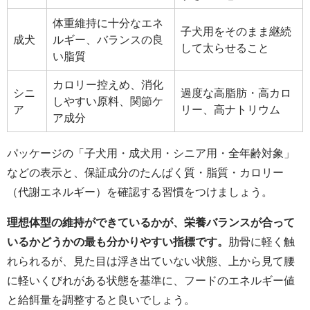
体重維持に十分なエネ
子犬用をそのまま継続
成犬
ルギー、バランスの良
して太らせること
い脂質
カロリー控えめ、消化
シニ
過度な高脂肪・高カロ
しやすい原料、関節ケ
ア
リー、高ナトリウム
ア成分
パッケージの「子犬用・成犬用・シニア用・全年齢対象」
などの表示と、保証成分のたんぱく質・脂質・カロリー
（代謝エネルギー）を確認する習慣をつけましょう。
理想体型の維持ができているかが、栄養バランスが合って
いるかどうかの最も分かりやすい指標です。
肋骨に軽く触
れられるが、見た目は浮き出ていない状態、上から見て腰
に軽いくびれがある状態を基準に、フードのエネルギー値
と給餌量を調整すると良いでしょう。