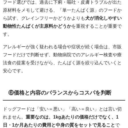
フード選びでは、過去に下痢・嘔吐・皮膚トラブルが出た
原材料をメモして避ける、「単一たんぱく源」のフードか
ら試す、グレインフリーかどうかよりも
犬が消化しやすい
動物性たんぱくが主原料かどうか
を重視することが重要で
す。
アレルギーが強く疑われる場合や症状が続く場合は、市販
フードだけで判断せず、動物病院でのアレルギー検査や療
法食の提案を受けながら、たんぱく源を絞り込んでいくと
安心です。
⑥価格と内容のバランスからコスパを判断
ドッグフードは「安い＝悪い」「高い＝良い」とは言い切
れません。
重要なのは、1kgあたりの価格だけでなく、1
日・1か月あたりの費用と中身の質をセットで見ること
で