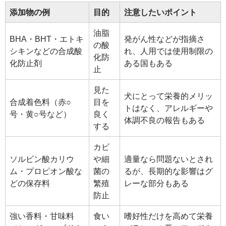
添加物の例
目的
注意したいポイント
油脂
BHA・BHT・エトキ
発がん性などが指摘さ
の酸
シキンなどの合成酸
れ、人用では使用制限の
化防
化防止剤
ある国もある
止
見た
犬にとって栄養的メリッ
合成着色料（赤○
目を
トはなく、アレルギーや
号・黄○号など）
良く
体調不良の報告もある
する
カビ
ソルビン酸カリウ
や細
適量なら問題ないとされ
ム・プロピオン酸な
菌の
るが、長期的な影響はグ
どの保存料
繁殖
レーな部分もある
防止
強い香料・甘味料
食い
嗜好性だけを高めて栄養