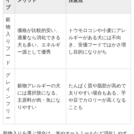
イ
メリット
注意点
プ
穀
物
価格が比較的安い、
トウモロコシや小麦にアレ
入
適量なら消化できる
ルギーがある犬には不向
り
犬も多い、エネルギ
き、安価フードではかさ増
フ
ー源として優秀
し目的になりがち
ー
ド
グ
レ
穀物アレルギーの犬
たんぱく質や脂肪が高めで
イ
には選択肢になる、
太りやすい場合もある、芋
ン
主原料が肉・魚にな
や豆でカロリーが高くなる
フ
りやすい
ことも
リ
ー
穀物入りを選ぶ場合は、米やオートミールなど消化しやす