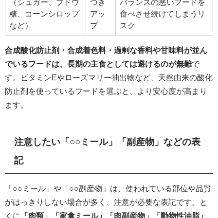
（シュガー、ブドウ
つき
バランスの悪いフードを
糖、コーンシロップ
アッ
食べさせ続けてしまうリ
など）
プ
スク
合成酸化防止剤・合成着色料・過剰な香料や甘味料が並ん
でいるフードは、長期の主食としては避けるのが無難
で
す。ビタミンEやローズマリー抽出物など、天然由来の酸化
防止剤を使っているフードを選ぶと、より安心度が高まり
ます。
注意したい「○○ミール」「副産物」などの表
記
「○○ミール」や「○○副産物」は、使われている部位や品質
がはっきりしない場合が多く、注意が必要な表記です。と
くに
「肉類」「家禽ミール」「肉副産物」「動物性油脂」