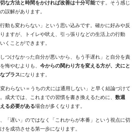
適切な方法と時間をかければ改善は十分可能
です。そう感じ
かの誤解があります。
ら行動も変わらない」という思い込みです。確かに好みや反
なりますが、トイレや吠え、引っ張りなどの生活上の行動
ていくことができます。
としつけなかった自分が悪いから、もう手遅れ」と自分を責
去を悔やむよりも、
今からの関わり方を変える方が、犬にと
きなプラス
になります。
も変わらない＝うちの犬には通用しない」と早く結論づけて
す。成犬では、これまでの習慣を書き換えるために、
数週
考える必要がある
場合が多くなります。
き、「遅い」のではなく「これからが本番」という視点に切
つけを成功させる第一歩になります。