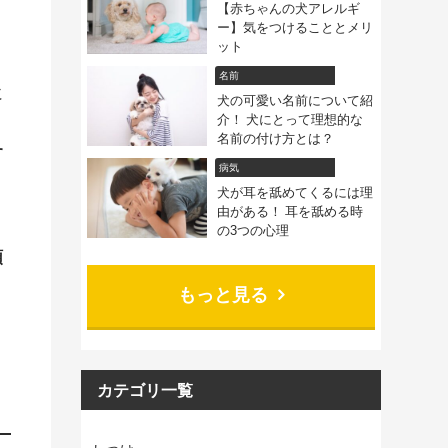
【赤ちゃんの犬アレルギ
ー】気をつけることとメリ
ット
名前
に
犬の可愛い名前について紹
介！ 犬にとって理想的な
名前の付け方とは？
す
病気
犬が耳を舐めてくるには理
由がある！ 耳を舐める時
の3つの心理
順
もっと見る
カテゴリ一覧