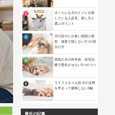
オシャレな犬のトイレを探
している人必見。探し方と
選ぶポイント
犬の目やにが多い原因と病
気 放置で損しない3つの見
分け方
病気の犬の外耳炎、自宅治
療で悪化させない5つのコツ
ライフスタイル別 犬の去勢
を早まって後悔しない5軸
最近の記事