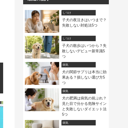
しつけ
子犬の夜泣きはいつまで？
失敗しない対処法5つ
しつけ
子犬の散歩はいつから？失
敗しないデビュー新常識5
つ
病気
犬の関節サプリは本当に効
果ある？損しない選び方5
つ
病気
犬の肥満は病気の前ぶれ？
見た目で分かる危険サイン
と失敗しないダイエット法
5つ
病気