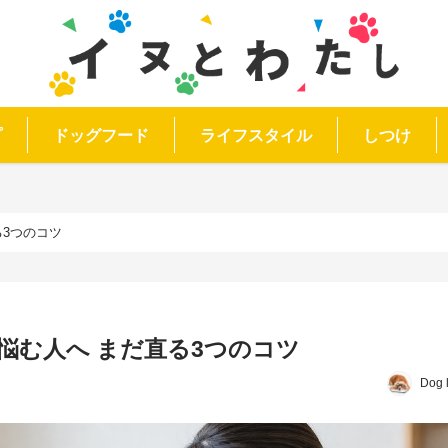
プ
ドッグフード
ライフスタイル
しつけ
る3つのコツ
悩む人へ まだ直る3つのコツ
Dog 