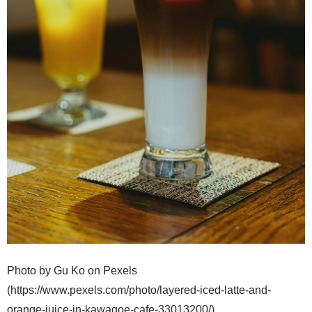
Photo by Gu Ko on Pexels
(https://www.pexels.com/photo/layered-iced-latte-and-
orange-juice-in-kawagoe-cafe-33013200/)