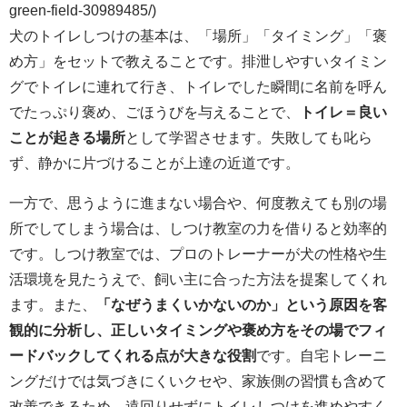
green-field-30989485/)
犬のトイレしつけの基本は、「場所」「タイミング」「褒
め方」をセットで教えることです。排泄しやすいタイミン
グでトイレに連れて行き、トイレでした瞬間に名前を呼ん
でたっぷり褒め、ごほうびを与えることで、
トイレ＝良い
ことが起きる場所
として学習させます。失敗しても叱ら
ず、静かに片づけることが上達の近道です。
一方で、思うように進まない場合や、何度教えても別の場
所でしてしまう場合は、しつけ教室の力を借りると効率的
です。しつけ教室では、プロのトレーナーが犬の性格や生
活環境を見たうえで、飼い主に合った方法を提案してくれ
ます。また、
「なぜうまくいかないのか」という原因を客
観的に分析し、正しいタイミングや褒め方をその場でフィ
ードバックしてくれる点が大きな役割
です。自宅トレーニ
ングだけでは気づきにくいクセや、家族側の習慣も含めて
改善できるため、遠回りせずにトイレしつけを進めやすく