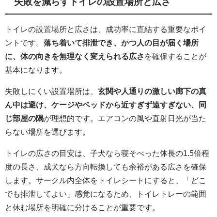
失敗を減らすトイレの設置場所と広さ
トイレの設置場所と広さは、成功率に直結する重要なポイ
ントです。
落ち着いて排泄でき、かつ人の目が届く場所
に、体の向きを無理なく変えられる広さ
を確保することが
基本になります。
失敗しにくい設置場所は、
玄関や人通りの激しい廊下の真
ん中は避け、ケージやベッドから近すぎず遠すぎない、同
じ部屋の隅
が理想的です。エアコンの風や直射日光が当た
らない場所を選びます。
トイレの広さの目安は、子犬なら寝そべった体長の1.5倍程
度の長さ、成犬なら方向転換しても余裕がある広さを確保
します。サークル内全体をトイレシートにすると、「どこ
でも排泄してよい」感覚になるため、トイレトレーの範囲
と休む場所を明確に分けることが重要です。