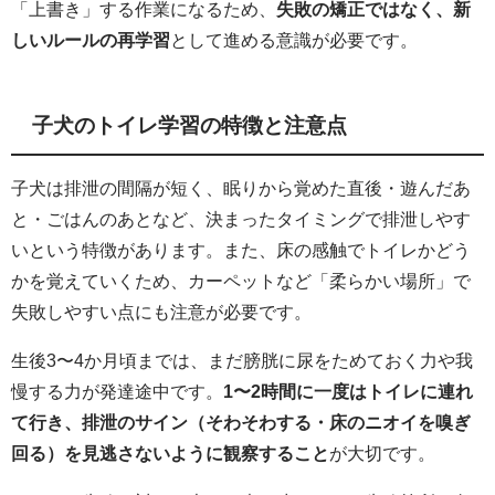
「上書き」する作業になるため、
失敗の矯正ではなく、新
しいルールの再学習
として進める意識が必要です。
子犬のトイレ学習の特徴と注意点
子犬は排泄の間隔が短く、眠りから覚めた直後・遊んだあ
と・ごはんのあとなど、決まったタイミングで排泄しやす
いという特徴があります。また、床の感触でトイレかどう
かを覚えていくため、カーペットなど「柔らかい場所」で
失敗しやすい点にも注意が必要です。
生後3〜4か月頃までは、まだ膀胱に尿をためておく力や我
慢する力が発達途中です。
1〜2時間に一度はトイレに連れ
て行き、排泄のサイン（そわそわする・床のニオイを嗅ぎ
回る）を見逃さないように観察すること
が大切です。