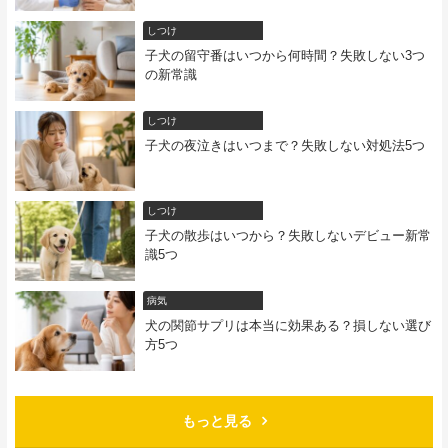
しつけ
子犬の留守番はいつから何時間？失敗しない3つ
の新常識
しつけ
子犬の夜泣きはいつまで？失敗しない対処法5つ
しつけ
子犬の散歩はいつから？失敗しないデビュー新常
識5つ
病気
犬の関節サプリは本当に効果ある？損しない選び
方5つ
もっと見る