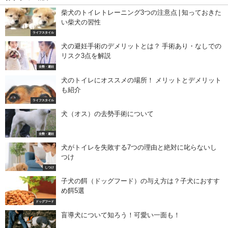
柴犬のトイレトレーニング3つの注意点 | 知っておきた
い柴犬の習性
ライフスタイル
犬の避妊手術のデメリットとは？ 手術あり・なしでの
リスク3点を解説
去勢・避妊
犬のトイレにオススメの場所！ メリットとデメリット
も紹介
ライフスタイル
犬（オス）の去勢手術について
去勢・避妊
犬がトイレを失敗する7つの理由と絶対に叱らないし
つけ
しつけ
子犬の餌（ドッグフード）の与え方は？子犬におすす
め餌5選
ドッグフード
盲導犬について知ろう！可愛い一面も！