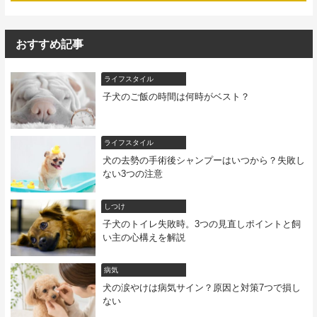
おすすめ記事
ライフスタイル
子犬のご飯の時間は何時がベスト？
ライフスタイル
犬の去勢の手術後シャンプーはいつから？失敗し
ない3つの注意
しつけ
子犬のトイレ失敗時。3つの見直しポイントと飼
い主の心構えを解説
病気
犬の涙やけは病気サイン？原因と対策7つで損し
ない