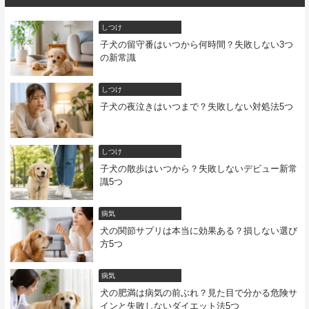
しつけ
子犬の留守番はいつから何時間？失敗しない3つ
の新常識
しつけ
子犬の夜泣きはいつまで？失敗しない対処法5つ
しつけ
子犬の散歩はいつから？失敗しないデビュー新常
識5つ
病気
犬の関節サプリは本当に効果ある？損しない選び
方5つ
病気
犬の肥満は病気の前ぶれ？見た目で分かる危険サ
インと失敗しないダイエット法5つ