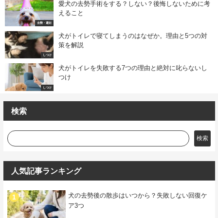
愛犬の去勢手術をする？しない？後悔しないために考
えること
去勢・避妊
犬がトイレで寝てしまうのはなぜか。理由と5つの対
策を解説
しつけ
犬がトイレを失敗する7つの理由と絶対に叱らないし
つけ
しつけ
検索
検索
人気記事ランキング
犬の去勢後の散歩はいつから？失敗しない回復ケ
ア3つ