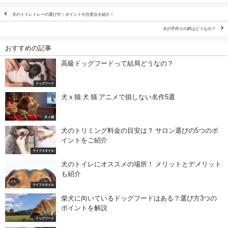
犬のトイレトレーの選び方！ポイントや注意点を紹介！
犬の手作りの餌はどうなの？
おすすめの記事
高級ドッグフードって結局どうなの？
ドッグフード
犬 x 猫 犬 猫 アニメで損しない名作5選
犬 x 猫
犬のトリミング料金の目安は？ サロン選びの5つのポ
イントをご紹介
ライフスタイル
犬のトイレにオススメの場所！ メリットとデメリット
も紹介
ライフスタイル
柴犬に向いているドッグフードはある？選び方3つの
ポイントを解説
ドッグフード