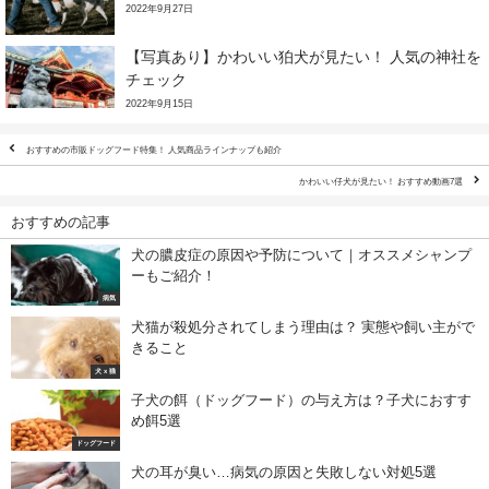
2022年9月27日
【写真あり】かわいい狛犬が見たい！ 人気の神社を
チェック
2022年9月15日
おすすめの市販ドッグフード特集！ 人気商品ラインナップも紹介
かわいい仔犬が見たい！ おすすめ動画7選
おすすめの記事
犬の膿皮症の原因や予防について｜オススメシャンプ
ーもご紹介！
病気
犬猫が殺処分されてしまう理由は？ 実態や飼い主がで
きること
犬 x 猫
子犬の餌（ドッグフード）の与え方は？子犬におすす
め餌5選
ドッグフード
犬の耳が臭い…病気の原因と失敗しない対処5選