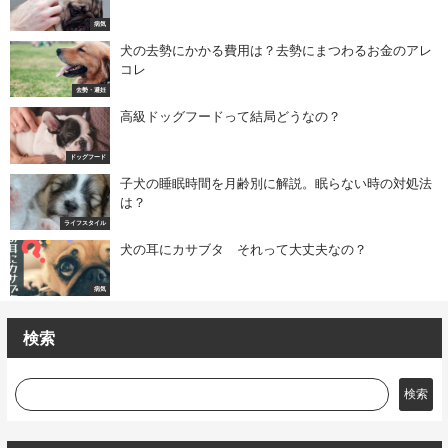
病気
犬の去勢にかかる費用は？去勢にまつわるお金のアレ
コレ
去勢・避妊
高級ドッグフードって結局どうなの？
ドッグフード
子犬の睡眠時間を月齢別に解説。眠らない時の対処法
は？
ライフスタイル
犬の耳にカサブタ それって大丈夫なの？
病気
検索
検索