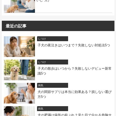
いしつけ
最近の記事
しつけ
子犬の夜泣きはいつまで？失敗しない対処法5つ
しつけ
子犬の散歩はいつから？失敗しないデビュー新常
識5つ
病気
犬の関節サプリは本当に効果ある？損しない選び
方5つ
病気
犬の肥満は病気の前ぶれ？見た目で分かる危険サ