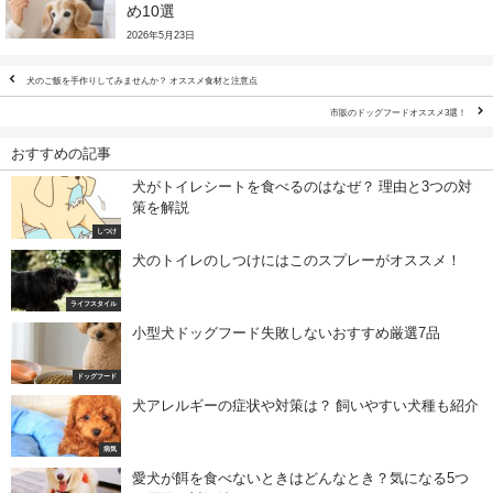
め10選
2026年5月23日
犬のご飯を手作りしてみませんか？ オススメ食材と注意点
市販のドッグフードオススメ3選！
おすすめの記事
犬がトイレシートを食べるのはなぜ？ 理由と3つの対
策を解説
しつけ
犬のトイレのしつけにはこのスプレーがオススメ！
ライフスタイル
小型犬ドッグフード失敗しないおすすめ厳選7品
ドッグフード
犬アレルギーの症状や対策は？ 飼いやすい犬種も紹介
病気
愛犬が餌を食べないときはどんなとき？気になる5つ