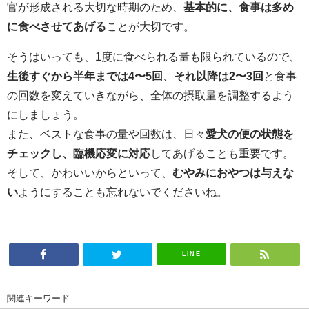
官が形成される大切な時期のため、
基本的に、食事は多め
に食べさせてあげる
ことが大切です。
そうはいっても、1度に食べられる量も限られているので、
生後すぐから半年までは4〜5回
、
それ以降は2〜3回
と食事
の回数を変えていきながら、全体の摂取量を調整するよう
にしましょう。
また、ベストな食事の量や回数は、日々
愛犬の便の状態を
チェックし、臨機応変に対応
してあげることも重要です。
そして、かわいいからといって、
むやみにおやつは与えな
い
ようにすることも忘れないでくださいね。
LINE
関連キーワード