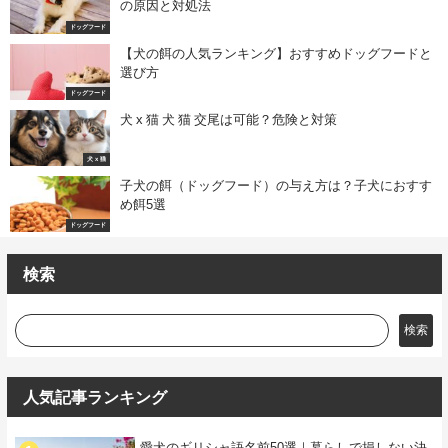
の原因と対処法
ドッグフード
【犬の餌の人気ランキング】おすすめドッグフードと
選び方
ドッグフード
犬 x 猫 犬 猫 交尾は可能？危険と対策
犬 x 猫
子犬の餌（ドッグフード）の与え方は？子犬におすす
め餌5選
ドッグフード
検索
検索
人気記事ランキング
愛犬のギリシャ語名前50選｜暮らしで損しない決