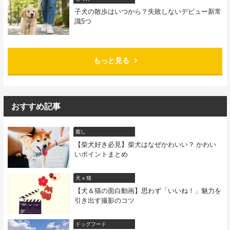
子犬の散歩はいつから？失敗しないデビュー新常
識5つ
もっと見る
おすすめ記事
癒し
【柴犬好き必見】柴犬はなぜかわいい？ かわい
いポイントまとめ
犬 x 猫
【犬＆猫の面白動画】思わず「いいね！」魅力を
引き出す撮影のコツ
ドッグフード