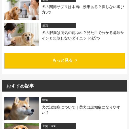
犬の関節サプリは本当に効果ある？損しない選び
方5つ
病気
犬の肥満は病気の前ぶれ？見た目で分かる危険サ
インと失敗しないダイエット法5つ
もっと見る
おすすめ記事
病気
犬の認知症について｜柴犬は認知症になりやす
い？
去勢・避妊