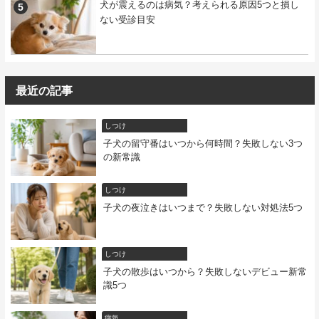
犬が震えるのは病気？考えられる原因5つと損し
ない受診目安
最近の記事
しつけ
子犬の留守番はいつから何時間？失敗しない3つ
の新常識
しつけ
子犬の夜泣きはいつまで？失敗しない対処法5つ
しつけ
子犬の散歩はいつから？失敗しないデビュー新常
識5つ
病気