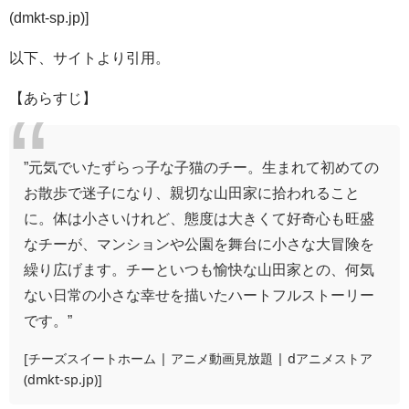
(dmkt-sp.jp)
]
以下、サイトより引用。
【あらすじ】
”元気でいたずらっ子な子猫のチー。生まれて初めての
お散歩で迷子になり、親切な山田家に拾われること
に。体は小さいけれど、態度は大きくて好奇心も旺盛
なチーが、マンションや公園を舞台に小さな大冒険を
繰り広げます。チーといつも愉快な山田家との、何気
ない日常の小さな幸せを描いたハートフルストーリー
です。”
[
チーズスイートホーム | アニメ動画見放題 | dアニメストア
(dmkt-sp.jp)
]