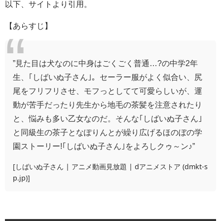
以下、サイトより引用。
【あらすじ】
”見た目は犬なのに中身はごくごく普通…?の中学2年
生、｢しばいぬ子さん｣。セーラー服がよく似合い、尻
尾をフリフリさせ、モフっとしてて可愛らしいが、運
動が苦手だったり先生から地毛の茶髪を注意されたり
と、悩みも多い乙女なのだ。そんな｢しばいぬ子さん｣
と同級生の茶子となぽりんとが繰り広げるほのぼの学
園ストーリー!｢しばいぬ子さん｣をよろしクゥ～ン♪”
[
しばいぬ子さん | アニメ動画見放題 | dアニメストア (dmkt-s
p.jp)
]