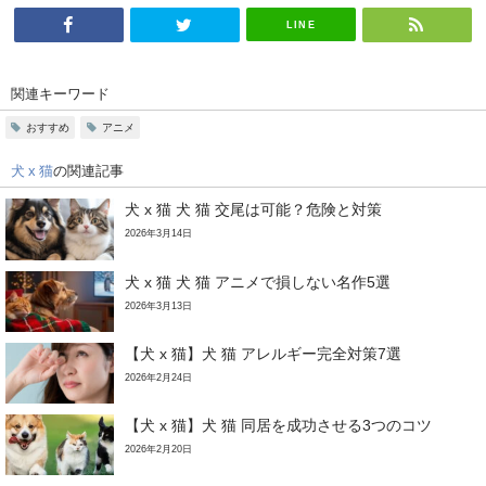
LINE
関連キーワード
おすすめ
アニメ
犬 x 猫
の関連記事
犬 x 猫 犬 猫 交尾は可能？危険と対策
2026年3月14日
犬 x 猫 犬 猫 アニメで損しない名作5選
2026年3月13日
【犬 x 猫】犬 猫 アレルギー完全対策7選
2026年2月24日
【犬 x 猫】犬 猫 同居を成功させる3つのコツ
2026年2月20日