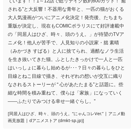
ています！！1～12話で総リテイク数約600カット！“癒
される”と大反響！不器用な青年と、一匹の猫がおくる
大人気漫画がついにアニメ化決定！発売後、たちまち
重版が決定し、現在もCOMICポラリスにて好評連載中
の「同居人はひざ、時々、頭のうえ。」が待望のTVア
ニメ化！他人が苦手で、人見知りの小説家・朏 素晴
（みかづき すばる）と人に捨てられ、過酷なノラ生活
を生き抜いてきた猫。ふとしたきっかけで一人と一匹
はいっしょに暮らし始めるが･･･？日々の暮らしをひと
目線とねこ目線で描き、それぞれの想いが交互に織り
なされるストーリーが “ 心があたたまる”と話題に。些
細な時間を積み重ねて、僕らは「家族」になっていく
――ふたりでみつける幸せ一緒ぐらし。”
[
同居人はひざ、時々、頭のうえ。“にゃんコレVer.” | アニメ動
画見放題 | dアニメストア (dmkt-sp.jp)
]