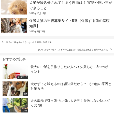
犬猫が殺処分されてしまう理由は？ 実態や飼い主が
できること
2022年10月17日
保護犬猫の里親募集サイト5選【保護する前の基礎
知識】
2022年9月15日
老犬がご飯を食べてくれない！？ 原因と対処方法
犬アレルギー・猫アレルギーの症状とは？ 検査方法や反応を極力抑える方法
おすすめの記事
愛犬のご飯を手作りしたい人へ！失敗しない3つのポ
イント
ドッグフード
犬がずっと吠えるのは認知症だから？ その他の原因と
対策方法
病気
犬の散歩で引っ張りに悩む人必見！失敗しない防止グ
ッズ7選
しつけ