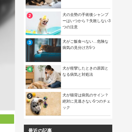
犬の去勢の手術後シャンプ
ーはいつから？失敗しない3
つの注意
犬がご飯食べない…危険な
病気の見分け方5つ
犬が痙攣したときの原因と
なる病気と対処法
犬が猫背は病気のサイン？
絶対に見逃さない5つのチェ
ック
最近の記事