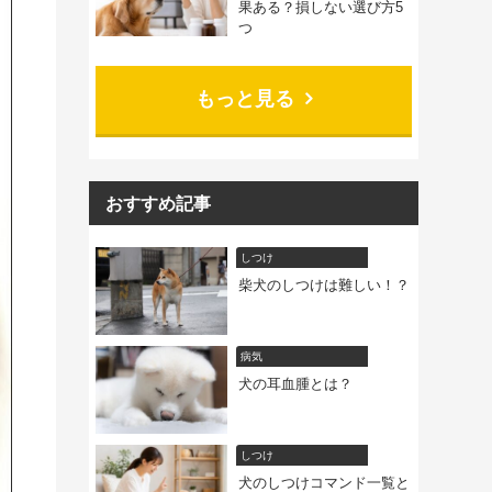
果ある？損しない選び方5
つ
もっと見る
おすすめ記事
しつけ
柴犬のしつけは難しい！？
病気
犬の耳血腫とは？
しつけ
犬のしつけコマンド一覧と