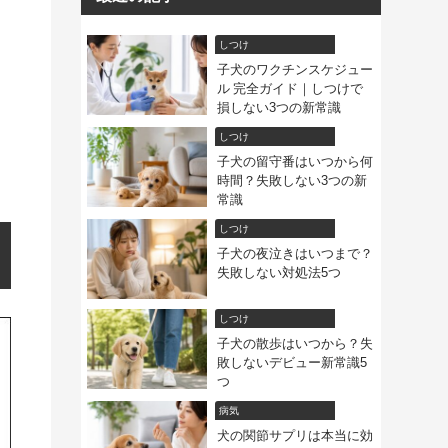
しつけ
子犬のワクチンスケジュー
ル 完全ガイド｜しつけで
損しない3つの新常識
しつけ
子犬の留守番はいつから何
時間？失敗しない3つの新
常識
しつけ
子犬の夜泣きはいつまで？
失敗しない対処法5つ
しつけ
子犬の散歩はいつから？失
敗しないデビュー新常識5
つ
病気
犬の関節サプリは本当に効