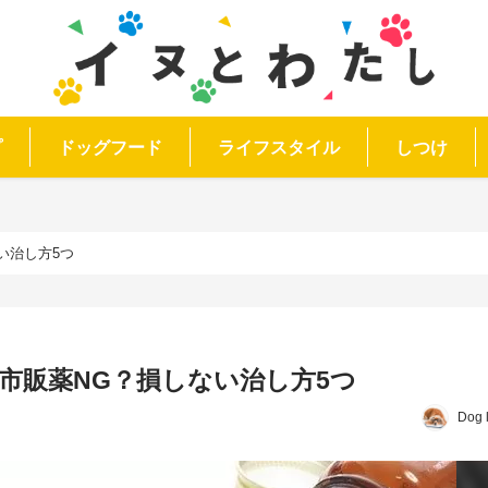
プ
ドッグフード
ライフスタイル
しつけ
い治し方5つ
市販薬NG？損しない治し方5つ
Dog 