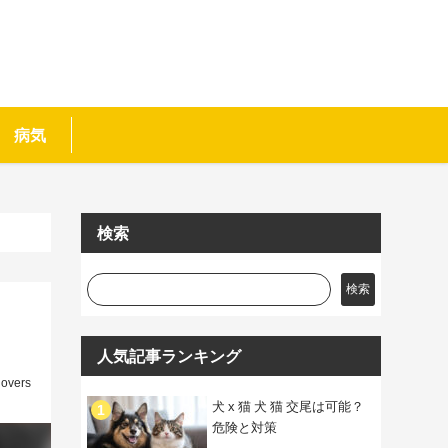
病気
検索
検索
人気記事ランキング
lovers
犬 x 猫 犬 猫 交尾は可能？
危険と対策