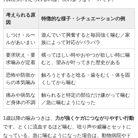
考えられる原
特徴的な様子・シチュエーションの例
因
しつけ・ルー
遊んでいて興奮すると毎回強く噛む／家
ルがあいまい
族によって対応がバラバラ
要求吠え・要
構ってほしい時やおやつが欲しい時に噛
求噛みが定着
むと、望みが叶ってきた歴史がある
恐怖や防衛か
触ろうとすると唸る・歯をむく・体を固
らの本気噛み
くしてから噛む
痛みや病気な
触られると特定の部位だけ嫌がって噛む
ど身体の不調
／急に噛むようになった
1歳以降の噛みつきは、
力が強くケガにつながりやすい行動
です。とくに流血するほど噛む、唸り声や威嚇とセットに
なっている、急に噛むようになった場合は、動物病院やド