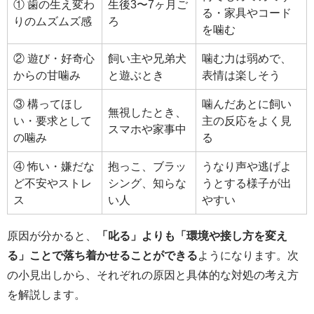
① 歯の生え変わ
生後3〜7ヶ月ご
る・家具やコード
りのムズムズ感
ろ
を噛む
② 遊び・好奇心
飼い主や兄弟犬
噛む力は弱めで、
からの甘噛み
と遊ぶとき
表情は楽しそう
③ 構ってほし
噛んだあとに飼い
無視したとき、
い・要求として
主の反応をよく見
スマホや家事中
の噛み
る
④ 怖い・嫌だな
抱っこ、ブラッ
うなり声や逃げよ
ど不安やストレ
シング、知らな
うとする様子が出
ス
い人
やすい
原因が分かると、
「叱る」よりも「環境や接し方を変え
る」ことで落ち着かせることができる
ようになります。次
の小見出しから、それぞれの原因と具体的な対処の考え方
を解説します。