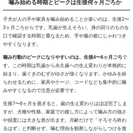
噛み始める時期とピークは生後何ヶ月ごろか
子犬が人の手や家具を噛み始めることが多いのは、生後2〜
3ヶ月ごろからです。乳歯が生えそろい、身の回りのものを
口で確認する時期と重なるため、手や服の裾にじゃれつき
やすくなります。
噛み行動のピークになりやすいのは、生後4〜6ヶ月ごろ
で
す。この時期は乳歯から永久歯への生え変わりが本格的に
始まり、歯ぐきのむずがゆさが強くなります。かゆみを紛
らわせるために、家具やケージ、コードなども集中的に噛
みやすくなるので注意が必要です。
生後7〜8ヶ月を過ぎると、歯の生え変わりはほぼ完了しま
すが、犬種や性格、家庭での接し方によって噛み方の強さ
や頻度には大きな差が出ます。月齢だけで「そろそろ終わ
るはず」と判断せず、噛む理由を観察しながらしつけを進