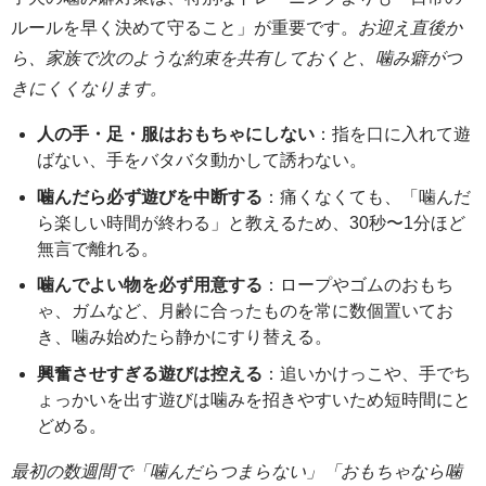
ルールを早く決めて守ること」が重要です。
お迎え直後か
ら、家族で次のような約束を共有しておくと、噛み癖がつ
きにくくなります。
人の手・足・服はおもちゃにしない
：指を口に入れて遊
ばない、手をバタバタ動かして誘わない。
噛んだら必ず遊びを中断する
：痛くなくても、「噛んだ
ら楽しい時間が終わる」と教えるため、30秒〜1分ほど
無言で離れる。
噛んでよい物を必ず用意する
：ロープやゴムのおもち
ゃ、ガムなど、月齢に合ったものを常に数個置いてお
き、噛み始めたら静かにすり替える。
興奮させすぎる遊びは控える
：追いかけっこや、手でち
ょっかいを出す遊びは噛みを招きやすいため短時間にと
どめる。
最初の数週間で「噛んだらつまらない」「おもちゃなら噛