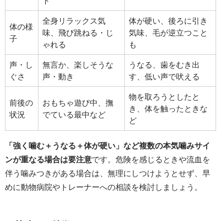
ド
全身リラックス気
体が硬い、後ろに引き
体の様
味、飛び跳ねる・じ
気味、毛が逆立つこと
子
ゃれる
も
声・し
無言か、楽しそうな
うなる、歯をむき出
ぐさ
声・動き
す、低い声で吠える
物を取ろうとしたと
前後の
おもちゃ遊び中、撫
き、体を触ったときな
状況
でている最中など
ど
「強く噛む＋うなる＋体が硬い」など複数の本気噛みサイ
ンが重なる場合は要注意
です。危険を感じるときや流血を
伴う噛みつきがある場合は、無理にしつけようとせず、早
めに動物病院やトレーナーへの相談を検討しましょう。