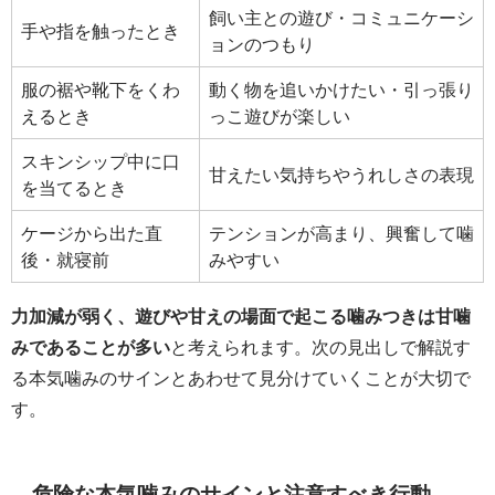
飼い主との遊び・コミュニケーシ
手や指を触ったとき
ョンのつもり
服の裾や靴下をくわ
動く物を追いかけたい・引っ張り
えるとき
っこ遊びが楽しい
スキンシップ中に口
甘えたい気持ちやうれしさの表現
を当てるとき
ケージから出た直
テンションが高まり、興奮して噛
後・就寝前
みやすい
力加減が弱く、遊びや甘えの場面で起こる噛みつきは甘噛
みであることが多い
と考えられます。次の見出しで解説す
る本気噛みのサインとあわせて見分けていくことが大切で
す。
危険な本気噛みのサインと注意すべき行動