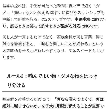
基本の流れは、①歯が当たった瞬間に低い声で短く「ダ
メ」「痛い」などと伝える ②すぐに遊びやスキンシップを
中断して距離を取る、の2ステップです。
中途半端に続けた
り、怒るときと笑って許すときが混ざる対応はNG
です。
同じ人が一貫するだけでなく、家族全員が同じ言葉・同じ
対応を徹底すると、「噛むと楽しいことが終わる」という
因果関係を子犬が理解しやすくなり、学習スピードも上が
ります。
ルール2：噛んでよい物・ダメな物をはっき
り分ける
噛み癖を改善するためには、
「何なら噛んでよくて、何は
絶対に噛ませないか」を子犬に明確に伝えることが重要
で