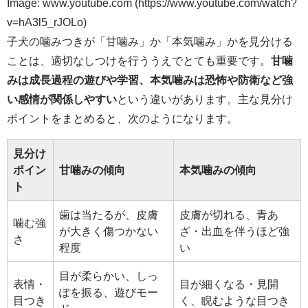
Image: www.youtube.com (https://www.youtube.com/watch?
v=hA3l5_rJOLo)
子犬の噛みつきが「甘噛み」か「本気噛み」かを見分ける
ことは、適切なしつけを行ううえでとても重要です。
甘噛
みは成長過程の遊びや学習、本気噛みは恐怖や防衛など強
い感情が関係しやすい
という違いがあります。主な見分け
ポイントをまとめると、次のようになります。
見分け
ポイン
甘噛みの傾向
本気噛みの傾向
ト
歯は当たるが、皮膚
皮膚が切れる、青あ
噛む強
が大きく傷つかない
ざ・出血を伴うほど強
さ
程度
い
目が柔らかい、しっ
表情・
目が細くなる・見開
ぽを振る、遊びモー
目つき
く、睨むような目つき