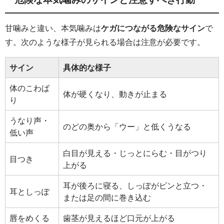
甘噛みと違い、本気噛みは
ケガにつながる危険なサイン
で
す。次のような様子が見られる場合は注意が必要です。
サイン
具体的な様子
体のこわば
体が硬くなり、動きが止まる
り
うなり声・
のどの奥から「ウー」と低くうなる
低い声
白目が見える・じっとにらむ・目がつり
目つき
上がる
耳が後ろに寝る、しっぽがピンと立つ・
耳としっぽ
または足の間に巻き込む
唇をめくる
歯茎が見えるほど口元が上がる