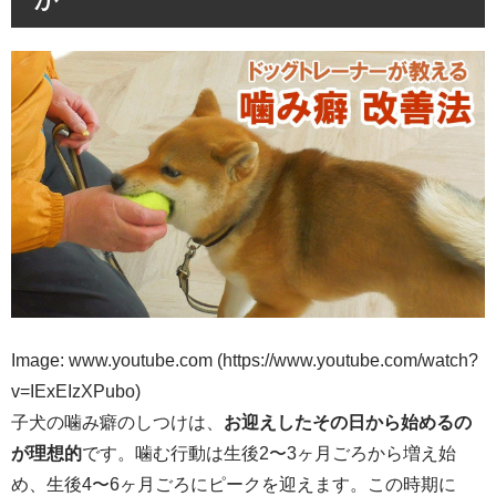
Image: www.youtube.com (https://www.youtube.com/watch?
v=IExEIzXPubo)
子犬の噛み癖のしつけは、
お迎えしたその日から始めるの
が理想的
です。噛む行動は生後2〜3ヶ月ごろから増え始
め、生後4〜6ヶ月ごろにピークを迎えます。この時期に