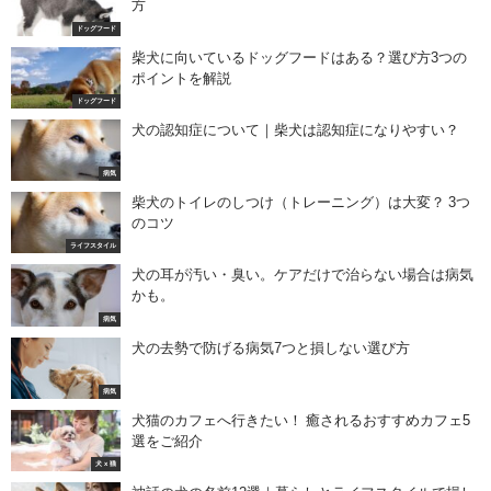
方
ドッグフード
柴犬に向いているドッグフードはある？選び方3つの
ポイントを解説
ドッグフード
犬の認知症について｜柴犬は認知症になりやすい？
病気
柴犬のトイレのしつけ（トレーニング）は大変？ 3つ
のコツ
ライフスタイル
犬の耳が汚い・臭い。ケアだけで治らない場合は病気
かも。
病気
犬の去勢で防げる病気7つと損しない選び方
病気
犬猫のカフェへ行きたい！ 癒されるおすすめカフェ5
選をご紹介
犬 x 猫