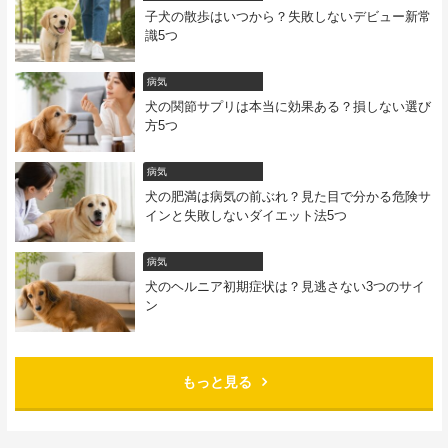
子犬の散歩はいつから？失敗しないデビュー新常
識5つ
病気
犬の関節サプリは本当に効果ある？損しない選び
方5つ
病気
犬の肥満は病気の前ぶれ？見た目で分かる危険サ
インと失敗しないダイエット法5つ
病気
犬のヘルニア初期症状は？見逃さない3つのサイ
ン
もっと見る