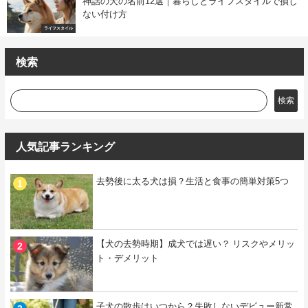
神話の犬の名前12選｜暮らしとライフスタイルで損し
ない付け方
ライフスタイル
検索
検索
人気記事ランキング
去勢後に太る犬は損？生活と食事の簡単対策5つ
【犬の去勢時期】成犬では遅い？ リスクやメリッ
ト・デメリット
子犬の散歩はいつから？失敗しないデビュー新常