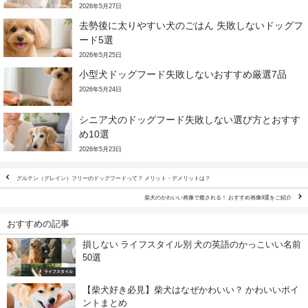
2026年5月27日
去勢後に太りやすい犬のごはん 失敗しないドッグフ
ード5選
2026年5月25日
小型犬ドッグフード失敗しないおすすめ厳選7品
2026年5月24日
シニア犬のドッグフード失敗しない選び方とおすす
め10選
2026年5月23日
グルテン（グレイン）フリーのドッグフードって？ メリット・デメリットは？
柴犬のかわいい画像で癒される！ おすすめ画像9選をご紹介
おすすめの記事
損しない ライフスタイル別 犬の英語のかっこいい名前
50選
ライフスタイル
【柴犬好き必見】柴犬はなぜかわいい？ かわいいポイ
ントまとめ