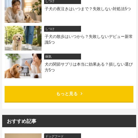
しつけ
子犬の夜泣きはいつまで？失敗しない対処法5つ
しつけ
子犬の散歩はいつから？失敗しないデビュー新常
識5つ
病気
犬の関節サプリは本当に効果ある？損しない選び
方5つ
もっと見る
おすすめ記事
ドッグフード