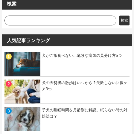
検索
検索
人気記事ランキング
犬がご飯食べない…危険な病気の見分け方5つ
犬の去勢後の散歩はいつから？失敗しない回復ケ
ア3つ
子犬の睡眠時間を月齢別に解説。眠らない時の対
処法は？