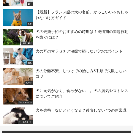
癒し
【最新】フランス語の犬の名前。かっこいい＆おしゃ
れなつけ方ガイド
名前
犬の去勢手術のおすすめの時期は？発情期の問題行動
を防ぐには？
去勢・避妊
犬の耳のマラセチア治療で損しない5つのポイント
病気
犬の分離不安、しつけでの治し方3手順で失敗しない
コツ
しつけ
犬に元気がなく、食欲がない…。犬の病気やストレス
についてご紹介
ライフスタイル
犬を去勢しないとどうなる？後悔しない7つの新常識
ライフスタイル