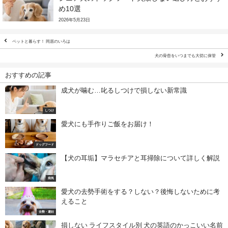
め10選
2026年5月23日
ペットと暮らす！ 同居のいろは
犬の骨壺をいつまでも大切に保管
おすすめの記事
成犬が噛む…叱るしつけで損しない新常識
しつけ
愛犬にも手作りご飯をお届け！
ドッグフード
【犬の耳垢】マラセチアと耳掃除について詳しく解説
病気
愛犬の去勢手術をする？しない？後悔しないために考
えること
去勢・避妊
損しない ライフスタイル別 犬の英語のかっこいい名前