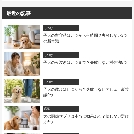
最近の記事
しつけ
子犬の留守番はいつから何時間？失敗しない3つ
の新常識
しつけ
子犬の夜泣きはいつまで？失敗しない対処法5つ
しつけ
子犬の散歩はいつから？失敗しないデビュー新常
識5つ
病気
犬の関節サプリは本当に効果ある？損しない選び
方5つ