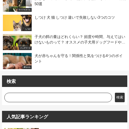
50選
ライフスタイル
しつけ 犬 猫 しつけ 違いで失敗しない3つのコツ
しつけ
子犬の餌の量はどれくらい？ 頻度や時間、与えてはい
けないものって？ オススメの子犬用ドッグフードや選
び方は？
ドッグフード
犬が赤ちゃんを守る！関係性と気をつける4つのポイ
ント
赤ちゃん
検索
検索
人気記事ランキング