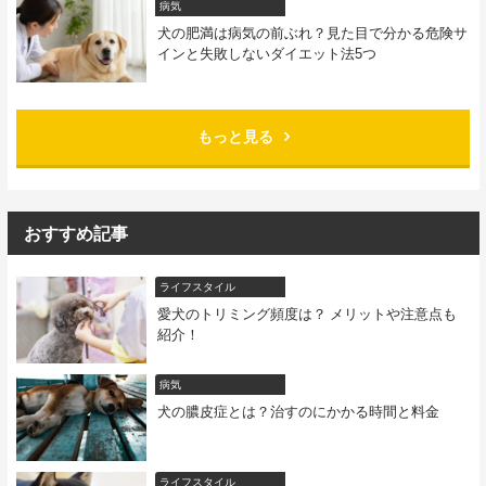
病気
犬の肥満は病気の前ぶれ？見た目で分かる危険サ
インと失敗しないダイエット法5つ
もっと見る
おすすめ記事
ライフスタイル
愛犬のトリミング頻度は？ メリットや注意点も
紹介！
病気
犬の膿皮症とは？治すのにかかる時間と料金
ライフスタイル