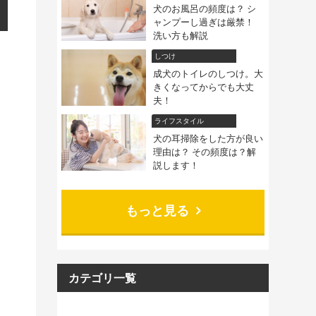
犬のお風呂の頻度は？ シ
ャンプーし過ぎは厳禁！
洗い方も解説
しつけ
成犬のトイレのしつけ。大
きくなってからでも大丈
夫！
ライフスタイル
犬の耳掃除をした方が良い
理由は？ その頻度は？解
説します！
もっと見る
カテゴリ一覧