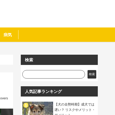
病気
検索
検索
人気記事ランキング
lovers
【犬の去勢時期】成犬では
遅い？ リスクやメリット・