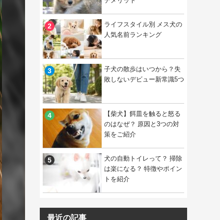
デメリット
ライフスタイル別 メス犬の
人気名前ランキング
子犬の散歩はいつから？失
敗しないデビュー新常識5つ
【柴犬】餌皿を触ると怒る
のはなぜ？ 原因と3つの対
策をご紹介
犬の自動トイレって？ 掃除
は楽になる？ 特徴やポイン
トを紹介
最近の記事