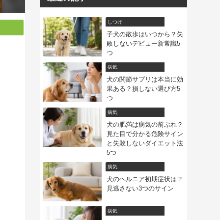
しつけ
子犬の散歩はいつから？失
敗しないデビュー新常識5
つ
病気
犬の関節サプリは本当に効
果ある？損しない選び方5
つ
病気
犬の肥満は病気の前ぶれ？
見た目で分かる危険サイン
と失敗しないダイエット法
5つ
病気
犬のヘルニア初期症状は？
見逃さない3つのサイン
病気