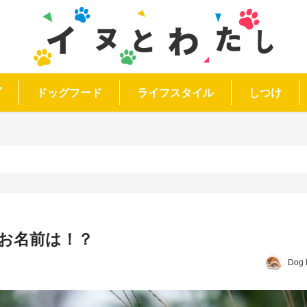
プ
ドッグフード
ライフスタイル
しつけ
お名前は！？
Dog 