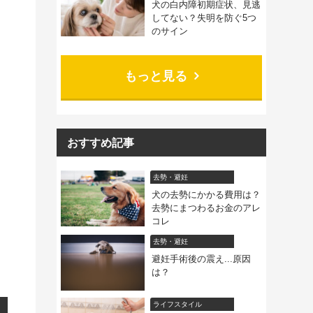
犬の白内障初期症状、見逃
してない？失明を防ぐ5つ
のサイン
もっと見る
おすすめ記事
去勢・避妊
犬の去勢にかかる費用は？
去勢にまつわるお金のアレ
コレ
去勢・避妊
避妊手術後の震え...原因
は？
ライフスタイル