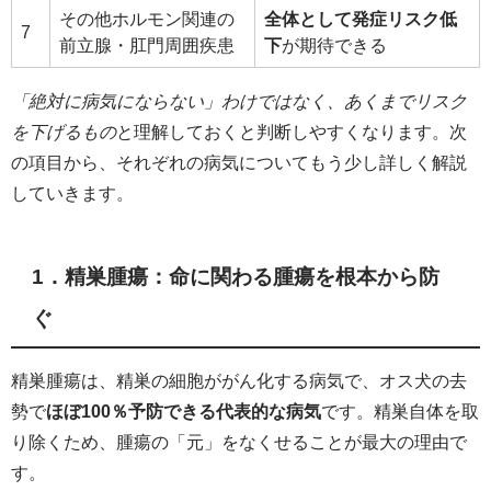
その他ホルモン関連の
全体として発症リスク低
7
前立腺・肛門周囲疾患
下
が期待できる
「絶対に病気にならない」わけではなく、あくまでリスク
を下げるもの
と理解しておくと判断しやすくなります。次
の項目から、それぞれの病気についてもう少し詳しく解説
していきます。
1．精巣腫瘍：命に関わる腫瘍を根本から防
ぐ
精巣腫瘍は、精巣の細胞ががん化する病気で、オス犬の去
勢で
ほぼ100％予防できる代表的な病気
です。精巣自体を取
り除くため、腫瘍の「元」をなくせることが最大の理由で
す。