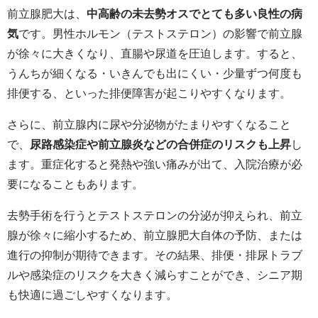
前立腺肥大は、
中高齢の未去勢オスでとても多い良性の病
気
です。男性ホルモン（テストステロン）の影響で前立腺
が徐々に大きくなり、直腸や尿道を圧迫します。すると、
うんちが細くなる・いきんでも出にくい・少量ずつ何度も
排便する、といった排便障害が起こりやすくなります。
さらに、前立腺内に尿や分泌物がたまりやすくなること
で、
尿路感染症や前立腺炎などの合併症のリスクも上昇
し
ます。重症化すると発熱や強い痛みが出て、入院治療が必
要になることもあります。
去勢手術を行うとテストステロンの分泌が抑えられ、前立
腺が徐々に縮小するため、前立腺肥大自体の予防、または
進行の抑制が期待できます。その結果、排便・排尿トラブ
ルや感染症のリスクを大きく減らすことができ、シニア期
も快適に過ごしやすくなります。