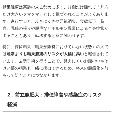
精巣腫瘍は高齢の未去勢犬に多く、片側だけ腫れて「片方
だけ大きいタマタマ」として気づかれることがよくありま
す。進行すると、歩きにくさや元気消失、食欲低下、貧
血、乳腺の張りや脱毛などホルモン異常による全身症状が
出ることもあり、転移すると命に関わります。
特に、停留精巣（精巣が陰嚢におりていない状態）の犬で
は
通常よりも精巣腫瘍のリスクが大幅に高い
と報告されて
います。去勢手術を行うことで、見えにくいお腹の中やそ
けい部の精巣も一緒に摘出できるため、将来の腫瘍化を前
もって防ぐことにつながります。
2．前立腺肥大：排便障害や感染症のリスク
軽減