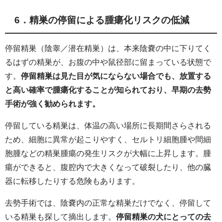
6．精巣の停留による腫瘍化リスクの低減
停留精巣（陰睾／潜在精巣）は、本来陰嚢の中に下りてく
るはずの精巣が、お腹の中や鼠径部に留まっている状態で
す。
停留精巣は見た目が気にならない場合でも、放置する
と高い確率で腫瘍化することが知られており、早期の去勢
手術が強く勧められます。
停留している精巣は、体温の高い場所に長期間さらされる
ため、細胞に異常が起こりやすく、セルトリ細胞腫や間細
胞腫などの精巣腫瘍の発生リスクが大幅に上昇します。腫
瘍ができると、腹腔内で大きくなって破裂したり、他の臓
器に転移したりする危険もあります。
去勢手術では、陰嚢内の正常な精巣だけでなく、停留して
いる精巣も探して摘出します。
停留精巣の犬にとっての去