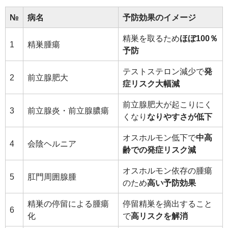
№
病名
予防効果のイメージ
精巣を取るため
ほぼ100％
1
精巣腫瘍
予防
テストステロン減少で
発
2
前立腺肥大
症リスク大幅減
前立腺肥大が起こりにく
3
前立腺炎・前立腺膿瘍
くなり
なりやすさが低下
オスホルモン低下で
中高
4
会陰ヘルニア
齢での発症リスク減
オスホルモン依存の腫瘍
5
肛門周囲腺腫
のため
高い予防効果
精巣の停留による腫瘍
停留精巣を摘出すること
6
化
で
高リスクを解消