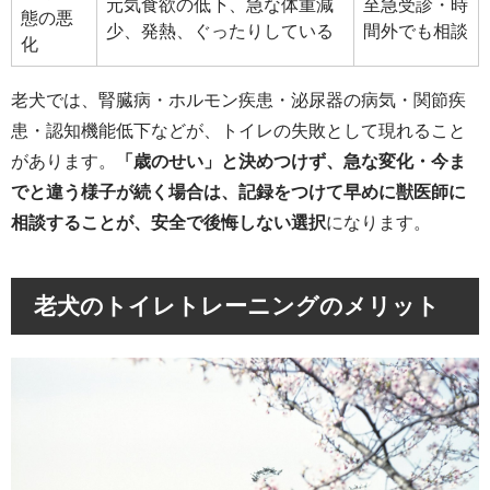
元気食欲の低下、急な体重減
至急受診・時
態の悪
少、発熱、ぐったりしている
間外でも相談
化
老犬では、腎臓病・ホルモン疾患・泌尿器の病気・関節疾
患・認知機能低下などが、トイレの失敗として現れること
があります。
「歳のせい」と決めつけず、急な変化・今ま
でと違う様子が続く場合は、記録をつけて早めに獣医師に
相談することが、安全で後悔しない選択
になります。
老犬のトイレトレーニングのメリット