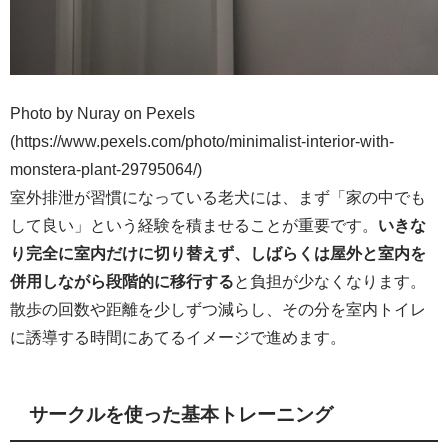
Photo by Nuray on Pexels
(https://www.pexels.com/photo/minimalist-interior-with-
monstera-plant-29795064/)
室外排泄が習慣になっている老犬には、まず「家の中でも
して良い」という経験を積ませることが重要です。
いきな
り完全に室内だけに切り替えず、しばらくは屋外と室内を
併用しながら段階的に移行する
と負担が少なくなります。
散歩の回数や距離を少しずつ減らし、その分を室内トイレ
に誘導する時間にあてるイメージで進めます。
サークルを使った基本トレーニング