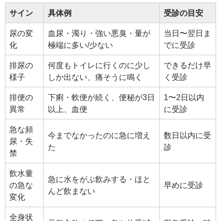
サイン
具体例
受診の目安
尿の変
血尿・濁り・強い悪臭・量が
当日〜翌日ま
化
極端に多い/少ない
でに受診
排尿の
何度もトイレに行くのに少し
できるだけ早
様子
しか出ない、痛そうに鳴く
く受診
排便の
下痢・軟便が続く、便秘が3日
1〜2日以内
異常
以上、血便
に受診
急な頻
今までなかったのに急に増え
数日以内に受
尿・失
た
診
禁
飲水量
急に水をがぶ飲みする・ほと
の急な
早めに受診
んど飲まない
変化
全身状