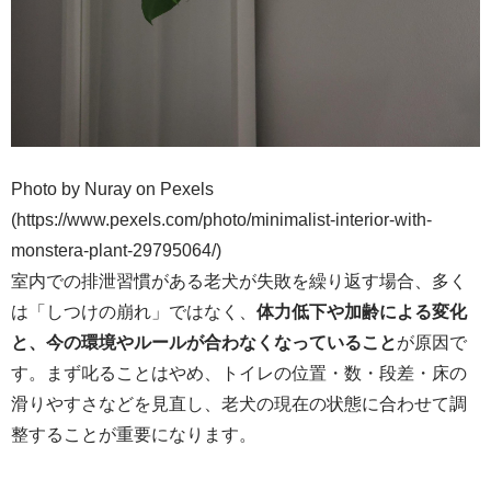
Photo by Nuray on Pexels
(https://www.pexels.com/photo/minimalist-interior-with-
monstera-plant-29795064/)
室内での排泄習慣がある老犬が失敗を繰り返す場合、多く
は「しつけの崩れ」ではなく、
体力低下や加齢による変化
と、今の環境やルールが合わなくなっていること
が原因で
す。まず叱ることはやめ、トイレの位置・数・段差・床の
滑りやすさなどを見直し、老犬の現在の状態に合わせて調
整することが重要になります。