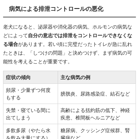
病気による排泄コントロールの悪化
老犬になると、泌尿器や消化器の病気、ホルモンの病気な
どによって
自分の意志では排泄をコントロールできなくな
る場合
があります。若い頃に完璧だったトイレが急に乱れ
たときは、「しつけの問題」と決めつけず、まず病気の可
能性を考えることが重要です。
症状の傾向
主な病気の例
頻尿・少量ずつ何度
膀胱炎、尿路感染症、結石など
もする
失禁・寝ている間に
高齢による括約筋の低下、神経
出てしまう
疾患、椎間板ヘルニアなど
多飲多尿（やたら水
糖尿病、クッシング症候群、腎
を飲み大量にする）
臓病など