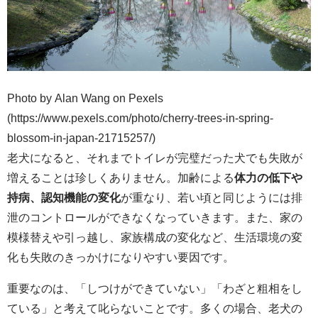
Photo by Alan Wang on Pexels
(https://www.pexels.com/photo/cherry-trees-in-spring-
blossom-in-japan-21715257/)
老犬になると、それまでトイレが完璧だった犬でも失敗が
増えることは珍しくありません。加齢による
体力の低下や
持病、認知機能の変化
が重なり、若い頃と同じようには排
泄のコントロールができなくなっていきます。また、家の
模様替えや引っ越し、家族構成の変化など、生活環境の変
化も失敗のきっかけになりやすい要因です。
重要なのは、「しつけができていない」「わざと粗相をし
ている」と考えて叱らないことです。多くの場合、老犬の