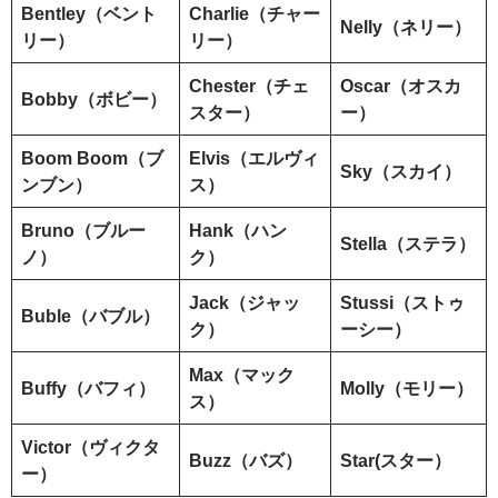
Bentley（ベント
Charlie（チャー
Nelly（ネリー）
リー）
リー）
Chester（チェ
Oscar（オスカ
Bobby（ボビー）
スター）
ー）
Boom Boom（ブ
Elvis（エルヴィ
Sky（スカイ）
ンブン）
ス）
Bruno（ブルー
Hank（ハン
Stella（ステラ）
ノ）
ク）
Jack（ジャッ
Stussi（ストゥ
Buble（バブル）
ク）
ーシー）
Max（マック
Buffy（バフィ）
Molly（モリー）
ス）
Victor（ヴィクタ
Buzz（バズ）
Star(スター）
ー）