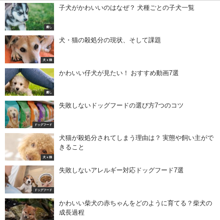
子犬がかわいいのはなぜ？ 犬種ごとの子犬一覧
癒し
犬・猫の殺処分の現状、そして課題
犬 x 猫
かわいい仔犬が見たい！ おすすめ動画7選
癒し
失敗しないドッグフードの選び方7つのコツ
ドッグフード
犬猫が殺処分されてしまう理由は？ 実態や飼い主がで
きること
犬 x 猫
失敗しないアレルギー対応ドッグフード7選
ドッグフード
かわいい柴犬の赤ちゃんをどのように育てる？柴犬の
成長過程