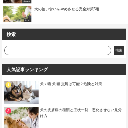
赤ちゃん
犬の拾い食いをやめさせる完全対策5選
しつけ
検索
検索
人気記事ランキング
犬 x 猫 犬 猫 交尾は可能？危険と対策
犬の皮膚病の種類と症状一覧｜悪化させない見分
け方