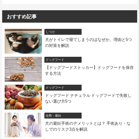
おすすめ記事
しつけ
犬がトイレで寝てしまうのはなぜか。理由と5つ
の対策を解説
ドッグフード
【ドッグフードストッカー】ドッグフードを保存
する方法
ドッグフード
ドッグフード ナチュラル ドッグフードで失敗し
ない選び方5つ
去勢・避妊
犬の避妊手術のデメリットとは？ 手術あり・な
しでのリスク3点を解説