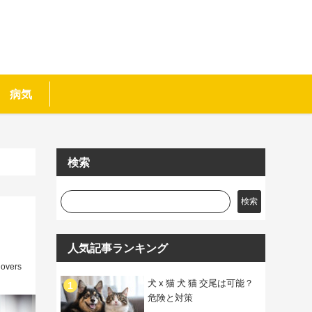
病気
検索
検索
人気記事ランキング
lovers
犬 x 猫 犬 猫 交尾は可能？
危険と対策