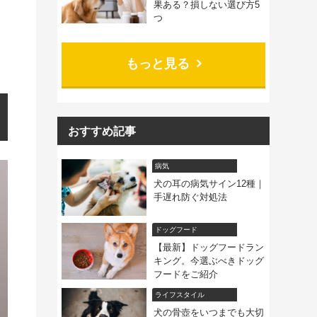
果ある？損しない選び方5
つ
もっと見る
おすすめ記事
病気
犬の耳の病気サイン12種｜
手遅れ防ぐ対処法
ドッグフード
【最新】ドッグフードラン
キング。今選ぶべきドッグ
フードをご紹介
ライフスタイル
犬の骨壺をいつまでも大切