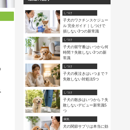
しつけ
子犬のワクチンスケジュー
ル 完全ガイド｜しつけで
損しない3つの新常識
しつけ
子犬の留守番はいつから何
時間？失敗しない3つの新
常識
しつけ
の
子犬の夜泣きはいつまで？
失敗しない対処法5つ
ペ
しつけ
子犬の散歩はいつから？失
敗しないデビュー新常識5
つ
病気
犬の関節サプリは本当に効