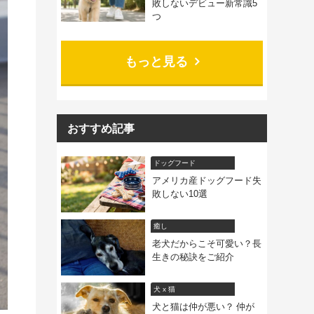
敗しないデビュー新常識5
つ
もっと見る
おすすめ記事
ドッグフード
アメリカ産ドッグフード失
敗しない10選
癒し
老犬だからこそ可愛い？長
生きの秘訣をご紹介
犬 x 猫
犬と猫は仲が悪い？ 仲が