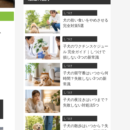
しつけ
犬の拾い食いをやめさせる
完全対策5選
か
しつけ
子犬のワクチンスケジュー
ル 完全ガイド｜しつけで
損しない3つの新常識
しつけ
子犬の留守番はいつから何
時間？失敗しない3つの新
常識
しつけ
子犬の夜泣きはいつまで？
失敗しない対処法5つ
しつけ
子犬の散歩はいつから？失