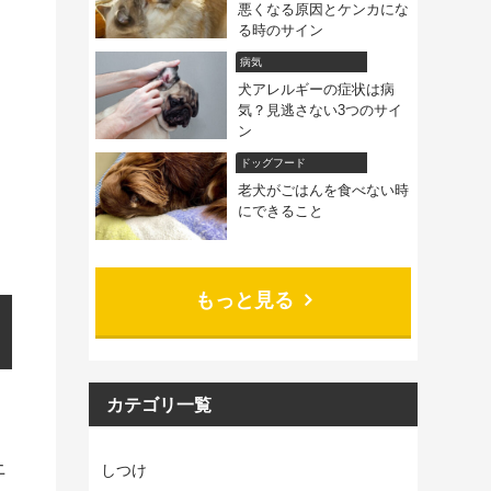
悪くなる原因とケンカにな
る時のサイン
病気
犬アレルギーの症状は病
気？見逃さない3つのサイ
ン
ドッグフード
老犬がごはんを食べない時
にできること
もっと見る
カテゴリ一覧
上
しつけ