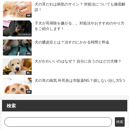
犬の耳だれは病気のサイン？ 対処法についても徹底解
説！
病気
子犬が耳掃除を嫌がる…。対処法やおすすめのやり方
をご紹介します！
ライフスタイル
犬の膿皮症とは？治すのにかかる時間と料金
病気
犬がかわいいのはなぜ？ 自分に合うのはどの犬種？
癒し
犬の耳の病気 外耳炎は市販薬NG？損しない治し方5つ
病気
検索
検索