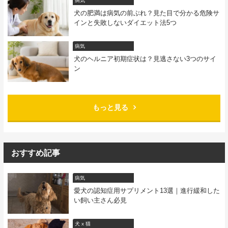
病気
犬の肥満は病気の前ぶれ？見た目で分かる危険サ
インと失敗しないダイエット法5つ
病気
犬のヘルニア初期症状は？見逃さない3つのサイ
ン
もっと見る
おすすめ記事
病気
愛犬の認知症用サプリメント13選｜進行緩和した
い飼い主さん必見
犬 x 猫