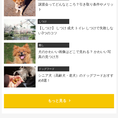
譲渡会ってどんなところ？引き取り条件やメリッ
ト
しつけ
【しつけ】 しつけ 成犬 トイレ しつけで失敗しな
い3つのコツ
癒し
犬のかわいい画像はどこで見れる？ かわいい写
真の見つけ方
ドッグフード
シニア犬（高齢犬・老犬）のドッグフードおすす
め8選！
もっと見る