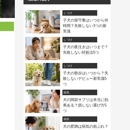
しつけ
子犬の留守番はいつから何
時間？失敗しない3つの新
常識
しつけ
子犬の夜泣きはいつまで？
失敗しない対処法5つ
しつけ
子犬の散歩はいつから？失
敗しないデビュー新常識5
つ
病気
犬の関節サプリは本当に効
果ある？損しない選び方5
つ
病気
犬の肥満は病気の前ぶれ？