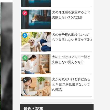
犬の耳血腫を放置すると？
失敗しない3つの対処
犬の去勢後の散歩はいつか
ら？失敗しない回復ケア3つ
犬のしつけコマンド一覧と
失敗しない覚えさせ方
犬が元気ないけど食欲ある
とき 病気を見逃さない5つ
の確認
最近の記事