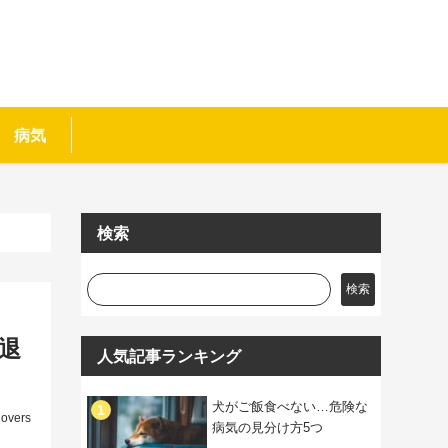
病気
検索
検索
退
人気記事ランキング
犬がご飯食べない…危険な
lovers
病気の見分け方5つ