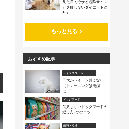
見た目で分かる危険サイン
と失敗しないダイエット法
5つ
もっと見る
おすすめ記事
ライフスタイル
子犬がトイレを覚えない
【トレーニングは簡潔
に！】
ドッグフード
失敗しないドッグフードの
選び方7つのコツ
去勢・避妊