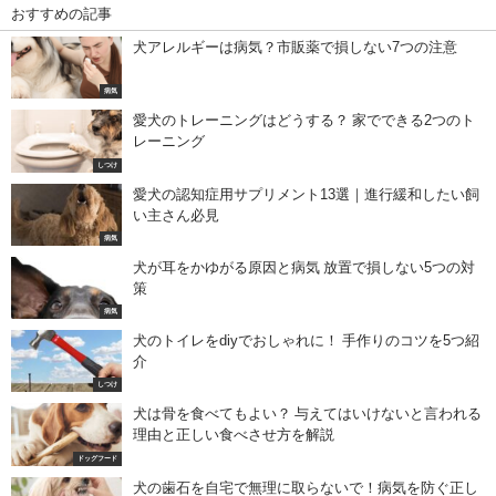
おすすめの記事
犬アレルギーは病気？市販薬で損しない7つの注意
病気
愛犬のトレーニングはどうする？ 家でできる2つのト
レーニング
しつけ
愛犬の認知症用サプリメント13選｜進行緩和したい飼
い主さん必見
病気
犬が耳をかゆがる原因と病気 放置で損しない5つの対
策
病気
犬のトイレをdiyでおしゃれに！ 手作りのコツを5つ紹
介
しつけ
犬は骨を食べてもよい？ 与えてはいけないと言われる
理由と正しい食べさせ方を解説
ドッグフード
犬の歯石を自宅で無理に取らないで！病気を防ぐ正し