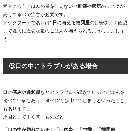
愛犬に合うごはんの量を与えないと
肥満
や
病気
のリスクが
高くなるので注意が必要です。
ドックフードであれば
1日に与える給餌量
の目安をよく確認
して愛犬に適切な量のごはんを与えられるようにしましょ
う。
⑤
口の中にトラブルがある場合
口に
痛み
や
違和感
などのトラブルが起きているとごはんを
食べない事もあり、食べれても吐いてしまうといったこと
もあります。
原因としてよく聞くものだと、
「
口の中が切れている
」「
口内炎
」「
虫歯
」「
歯周病
」