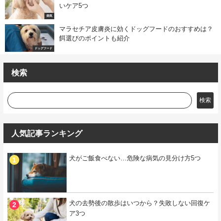
いケア5つ
病気
マラセチア皮膚炎に効くドッグフードのおすすめは？
餌選びのポイントも紹介
ドッグフード
検索
検索
人気記事ランキング
犬がご飯食べない…危険な病気の見分け方5つ
犬の去勢後の散歩はいつから？失敗しない回復ケ
ア3つ