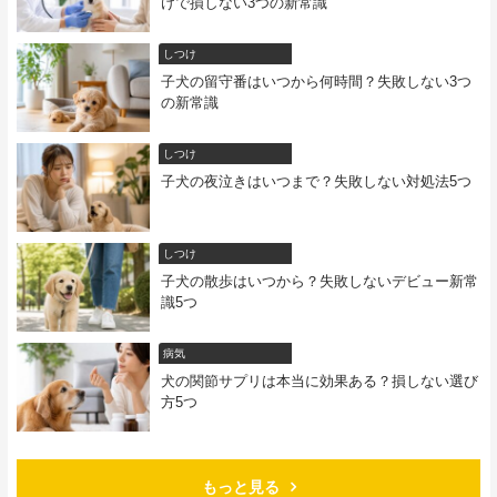
けで損しない3つの新常識
しつけ
子犬の留守番はいつから何時間？失敗しない3つ
の新常識
しつけ
子犬の夜泣きはいつまで？失敗しない対処法5つ
しつけ
子犬の散歩はいつから？失敗しないデビュー新常
識5つ
病気
犬の関節サプリは本当に効果ある？損しない選び
方5つ
もっと見る