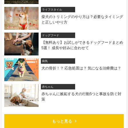
ライフスタイル
柴犬のトリミングのやり方は？必要なタイミング
と正しいやり方
ドッグフード
【無料あり】お試しができるドッグフードまとめ
5選！ 成長や好みに合わせて
病気
犬の骨折！？ 応急処置は？ 気になる治療費は？
赤ちゃん
赤ちゃんに嫉妬する犬の行動5つと事故を防ぐ対
策
もっと見る