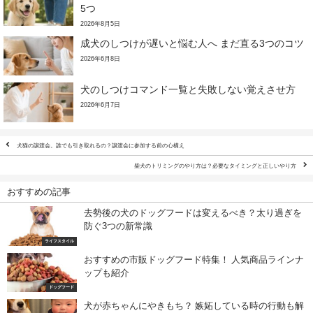
5つ
2026年8月5日
成犬のしつけが遅いと悩む人へ まだ直る3つのコツ
2026年6月8日
犬のしつけコマンド一覧と失敗しない覚えさせ方
2026年6月7日
犬猫の譲渡会。誰でも引き取れるの？譲渡会に参加する前の心構え
柴犬のトリミングのやり方は？必要なタイミングと正しいやり方
おすすめの記事
去勢後の犬のドッグフードは変えるべき？太り過ぎを
防ぐ3つの新常識
ライフスタイル
おすすめの市販ドッグフード特集！ 人気商品ラインナ
ップも紹介
ドッグフード
犬が赤ちゃんにやきもち？ 嫉妬している時の行動も解