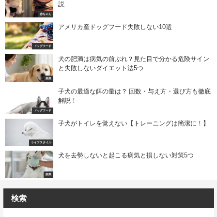
説
赤ちゃん
アメリカ産ドッグフード失敗しない10選
ドッグフード
犬の肥満は病気の前ぶれ？見た目で分かる危険サイン
と失敗しないダイエット法5つ
病気
子犬の最適な餌の量は？ 回数・与え方・選び方も徹底
解説！
ドッグフード
子犬がトイレを覚えない【トレーニングは簡潔に！】
ライフスタイル
犬を去勢しないと起こる病気と損しない対策5つ
病気
検索