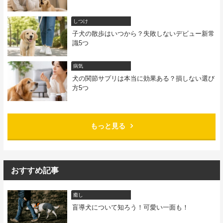
しつけ
子犬の散歩はいつから？失敗しないデビュー新常
識5つ
病気
犬の関節サプリは本当に効果ある？損しない選び
方5つ
もっと見る
おすすめ記事
癒し
盲導犬について知ろう！可愛い一面も！